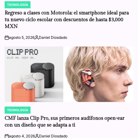
TECNOLOGÍA
POSTED
IN
Regreso a clases con Motorola: el smartphone ideal para
tu nuevo ciclo escolar con descuentos de hasta $3,000
MXN
agosto 5, 2026
Daniel Diosdado
on
Posted
by
TECNOLOGÍA
POSTED
IN
CMF lanza Clip Pro, sus primeros audífonos open-ear
con un diseño que se adapta a ti
agosto 4, 2026
Daniel Diosdado