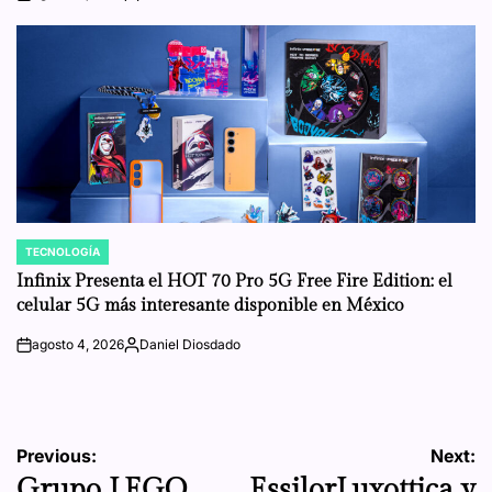
on
Posted
by
TECNOLOGÍA
POSTED
IN
Infinix Presenta el HOT 70 Pro 5G Free Fire Edition: el
celular 5G más interesante disponible en México
agosto 4, 2026
Daniel Diosdado
on
Posted
by
Navegación
Previous:
Next:
Grupo LEGO
EssilorLuxottica y