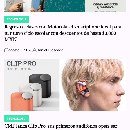
TECNOLOGÍA
POSTED
IN
Regreso a clases con Motorola: el smartphone ideal para
tu nuevo ciclo escolar con descuentos de hasta $3,000
MXN
agosto 5, 2026
Daniel Diosdado
on
Posted
by
TECNOLOGÍA
POSTED
IN
CMF lanza Clip Pro, sus primeros audífonos open-ear