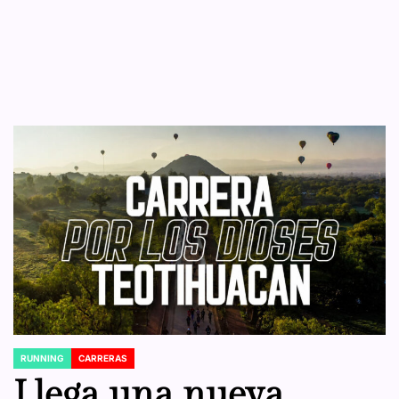
RUNNING
CARRERAS
POSTED
IN
Llega una nueva