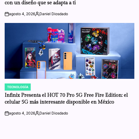
con un diseño que se adapta a ti
agosto 4, 2026
Daniel Diosdado
on
Posted
by
TECNOLOGÍA
POSTED
IN
Infinix Presenta el HOT 70 Pro 5G Free Fire Edition: el
celular 5G más interesante disponible en México
agosto 4, 2026
Daniel Diosdado
on
Posted
by