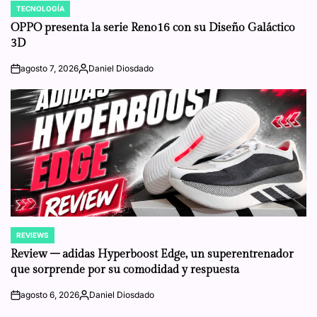
TECNOLOGÍA
POSTED
IN
OPPO presenta la serie Reno16 con su Diseño Galáctico
3D
agosto 7, 2026
Daniel Diosdado
on
Posted
by
REVIEWS
POSTED
IN
Review – adidas Hyperboost Edge, un superentrenador
que sorprende por su comodidad y respuesta
agosto 6, 2026
Daniel Diosdado
on
Posted
by