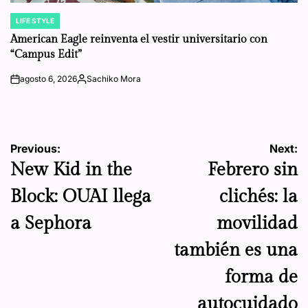
LIFE STYLE
POSTED
IN
American Eagle reinventa el vestir universitario con
“Campus Edit”
agosto 6, 2026
Sachiko Mora
on
Posted
by
Navegación
Previous:
Next:
New Kid in the
Febrero sin
de
Block: OUAI llega
clichés: la
entradas
a Sephora
movilidad
también es una
forma de
autocuidado