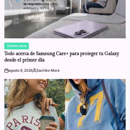
TECNOLOGÍA
POSTED
IN
Todo acerca de Samsung Care+ para proteger tu Galaxy
desde el primer día
agosto 6, 2026
Sachiko Mora
on
Posted
by