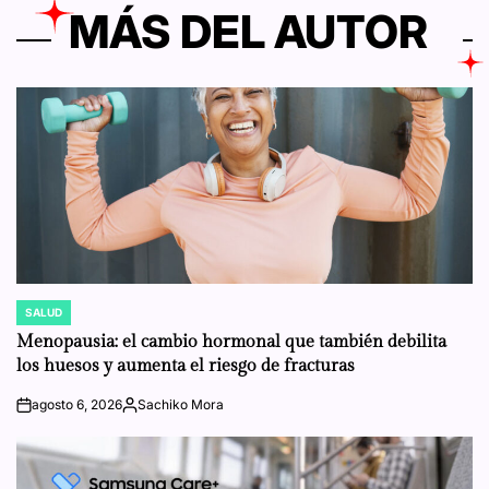
MÁS DEL AUTOR
SALUD
POSTED
IN
Menopausia: el cambio hormonal que también debilita
los huesos y aumenta el riesgo de fracturas
agosto 6, 2026
Sachiko Mora
on
Posted
by