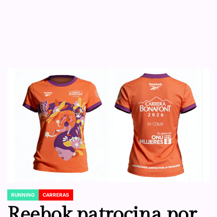
RUNNING
CARRERAS
POSTED
IN
Reebok patrocina por