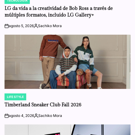
TECNOLOGÍA
POSTED
IN
LG da vida a la creatividad de Bob Ross a través de
múltiples formatos, incluido LG Gallery+
agosto 5, 2026
Sachiko Mora
on
Posted
by
LIFE STYLE
POSTED
IN
Timberland Sneaker Club Fall 2026
agosto 4, 2026
Sachiko Mora
on
Posted
by