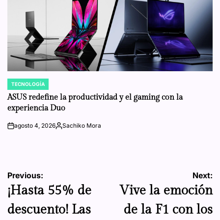
TECNOLOGÍA
POSTED
IN
ASUS redefine la productividad y el gaming con la
experiencia Duo
agosto 4, 2026
Sachiko Mora
on
Posted
by
Navegación
Previous:
Next:
¡Hasta 55% de
Vive la emoción
de
descuento! Las
de la F1 con los
entradas