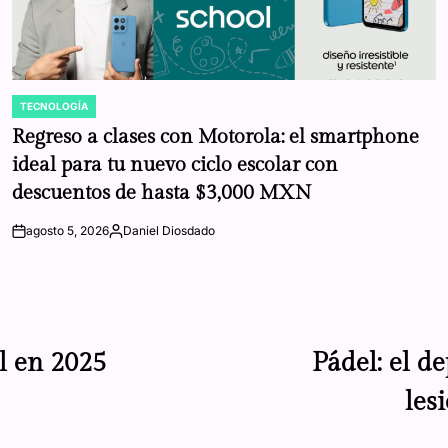
TECNOLOGÍA
POSTED
IN
Regreso a clases con Motorola: el smartphone
ideal para tu nuevo ciclo escolar con
descuentos de hasta $3,000 MXN
agosto 5, 2026
Daniel Diosdado
on
Posted
by
l en 2025
Pádel: el 
les