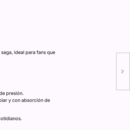
 saga, ideal para fans que
Pád
tam
les
con
de presión.
mpiar y con absorción de
otidianos.