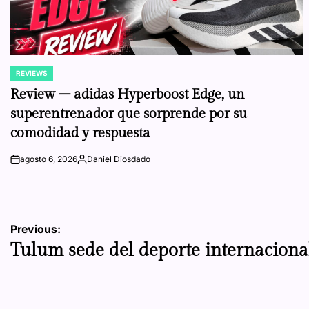
REVIEWS
POSTED
IN
Review – adidas Hyperboost Edge, un
superentrenador que sorprende por su
comodidad y respuesta
agosto 6, 2026
Daniel Diosdado
on
Posted
by
Navegación
Previous:
Tulum sede del deporte internaciona
de
entradas