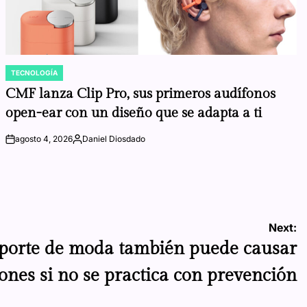
TECNOLOGÍA
POSTED
IN
CMF lanza Clip Pro, sus primeros audífonos
open-ear con un diseño que se adapta a ti
agosto 4, 2026
Daniel Diosdado
on
Posted
by
Next:
deporte de moda también puede causar
iones si no se practica con prevención