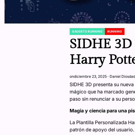
GADGETS RUNNING
RUNNING
POSTED
IN
SIDHE 3D p
Harry Pott
on
diciembre 23, 2025
Daniel Diosda
SIDHE 3D presenta su nueva e
mágico que ha marcado gener
paso sin renunciar a su person
Magia y ciencia para una pi
La Plantilla Personalizada Ha
patrón de apoyo del usuario.