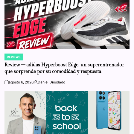
REVIEWS
POSTED
IN
Review – adidas Hyperboost Edge, un superentrenador
que sorprende por su comodidad y respuesta
agosto 6, 2026
Daniel Diosdado
on
Posted
by