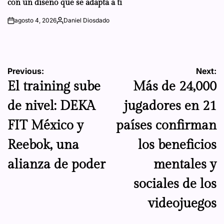
con un diseño que se adapta a ti
agosto 4, 2026
Daniel Diosdado
on
Posted
by
Navegación
Previous:
Next:
El training sube
Más de 24,000
de
de nivel: DEKA
jugadores en 21
entradas
FIT México y
países confirman
Reebok, una
los beneficios
alianza de poder
mentales y
sociales de los
videojuegos