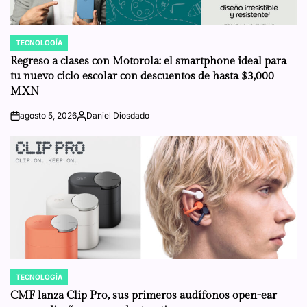
TECNOLOGÍA
POSTED
IN
Regreso a clases con Motorola: el smartphone ideal para
tu nuevo ciclo escolar con descuentos de hasta $3,000
MXN
agosto 5, 2026
Daniel Diosdado
on
Posted
by
TECNOLOGÍA
POSTED
IN
CMF lanza Clip Pro, sus primeros audífonos open-ear