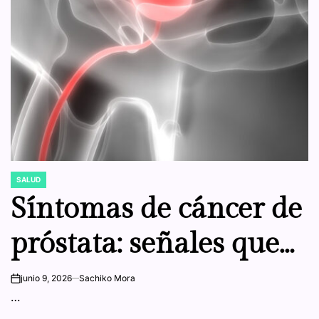
SALUD
POSTED
IN
Síntomas de cáncer de
próstata: señales que
muchos hombres
junio 9, 2026
Sachiko Mora
on
…
ignoran hasta etapas