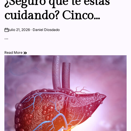
¿Seguro que te estás
cuidando? Cinco
errores cotidianos que
julio 21, 2026
Daniel Diosdado
on
…
muchos
Read More
normalizamos