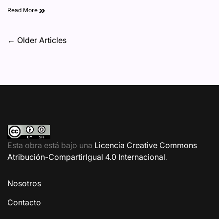
Read More
avanzadas
Navegación
←
Older Articles
de
entradas
Esta obra está bajo una
Licencia Creative Commons
Atribución-CompartirIgual 4.0 Internacional
.
Nosotros
Contacto