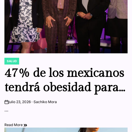
SALUD
POSTED
IN
47% de los mexicanos
tendrá obesidad para
2035: especialistas
julio 23, 2026
Sachiko Mora
on
…
ponen foco en el
Read More
hambre emocional