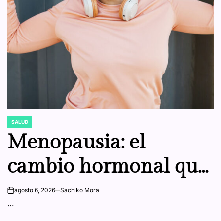
SALUD
POSTED
IN
Menopausia: el
cambio hormonal que
también debilita los
agosto 6, 2026
Sachiko Mora
on
…
huesos y aumenta el