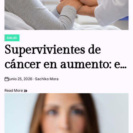
SALUD
POSTED
IN
Supervivientes de
cáncer en aumento: el
nuevo reto de la
junio 25, 2026
Sachiko Mora
on
medicina va más allá
Read More
de curar la
enfermedad