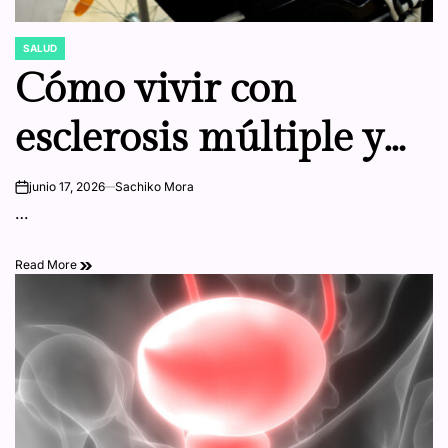
SALUD
POSTED
IN
Cómo vivir con
esclerosis múltiple y
manejar los síntomas
junio 17, 2026
Sachiko Mora
on
…
para mejorar tu
Read More
calidad de vida