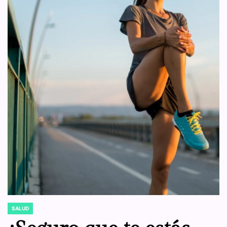
para romper el ciclo
SALUD
POSTED
IN