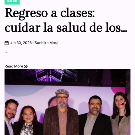
SALUD
POSTED
IN
Regreso a clases:
cuidar la salud de los
pies de los niños
julio 30, 2026
Sachiko Mora
on
…
también es parte de
Read More
preparar la mochila