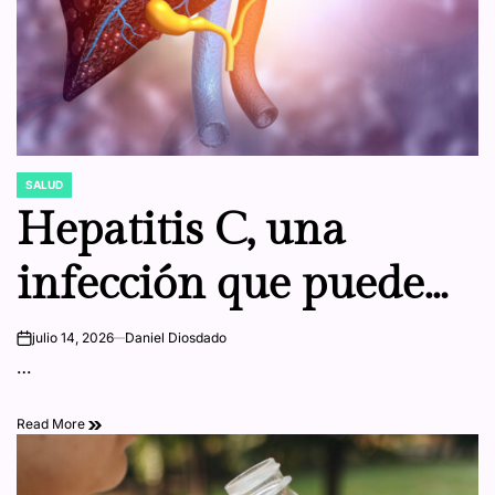
SALUD
POSTED
IN
Hepatitis C, una
infección que puede
curarse en más del
julio 14, 2026
Daniel Diosdado
on
…
95% de los casos
Read More