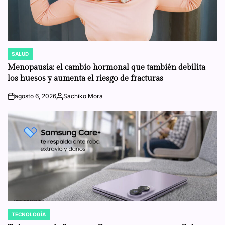
SALUD
POSTED
IN
Menopausia: el cambio hormonal que también debilita
los huesos y aumenta el riesgo de fracturas
agosto 6, 2026
Sachiko Mora
on
Posted
by
TECNOLOGÍA
POSTED
IN