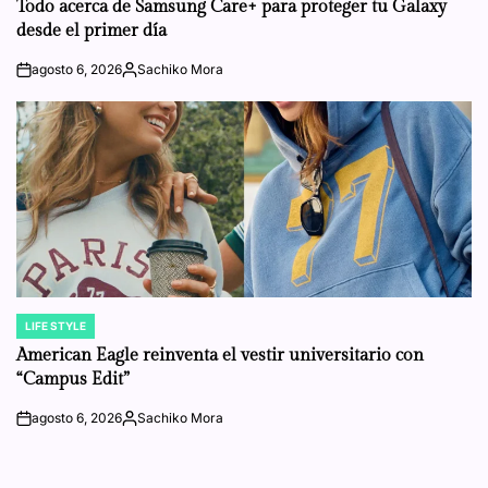
Todo acerca de Samsung Care+ para proteger tu Galaxy
desde el primer día
agosto 6, 2026
Sachiko Mora
on
Posted
by
LIFE STYLE
POSTED
IN
American Eagle reinventa el vestir universitario con
“Campus Edit”
agosto 6, 2026
Sachiko Mora
on
Posted
by