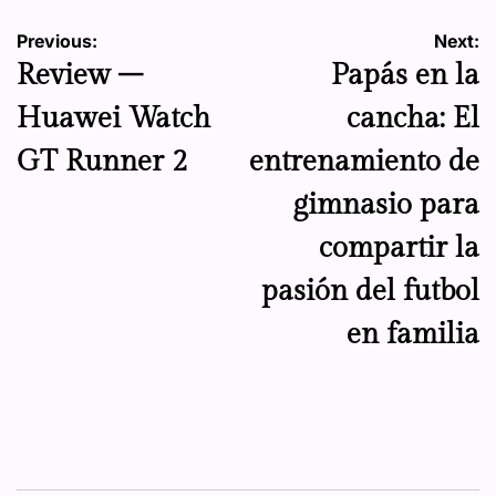
Navegación
Previous:
Next:
Review –
Papás en la
de
Huawei Watch
cancha: El
entradas
GT Runner 2
entrenamiento de
gimnasio para
compartir la
pasión del futbol
en familia