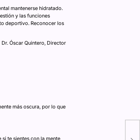
ntal mantenerse hidratado.
estión y las funciones
nto deportivo. Reconocer los
 Dr. Óscar Quintero, Director
mente más oscura, por lo que
Día
Cui
 si te sientes con la mente