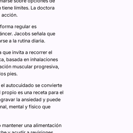
ormarse sobre opciones de
tiene límites. La doctora
 acción.
 forma regular es
cáncer. Jacobs señala que
se a la rutina diaria.
 que invita a recorrer el
ca, basada en inhalaciones
ación muscular progresiva,
os pies.
el autocuidado se convierte
l propio es una receta para el
 agravar la ansiedad y puede
al, mental y físico que
o mantener una alimentación
che y acudir a revisiones