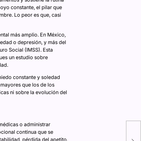
oyo constante, el pilar que
mbre. Lo peor es que, casi
mental más amplio. En México,
iedad o depresión, y más del
uro Social (IMSS). Esta
ues un estudio sobre
dad.
 miedo constante y soledad
 mayores que los de los
icas ni sobre la evolución del
médicas o administrar
Sog
cional continua que se
bie
abilidad, pérdida del apetito,