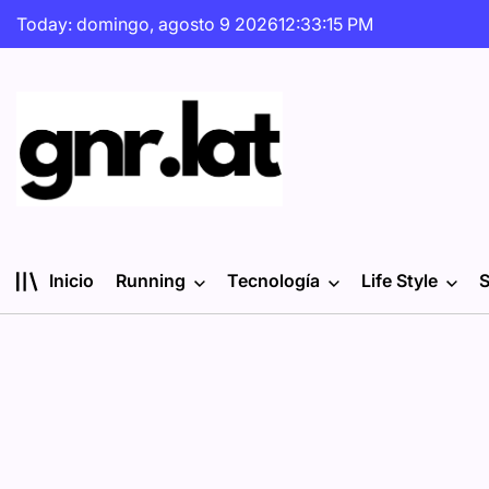
Skip
Today: domingo, agosto 9 2026
12
:
33
:
16
PM
to
content
gnr.lat
Inicio
Running
Tecnología
Life Style
S