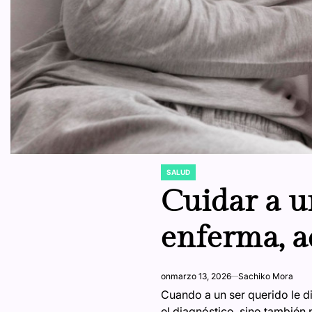
SALUD
POSTED
IN
Cuidar a u
enferma, ad
on
marzo 13, 2026
Sachiko Mora
Cuando a un ser querido le di
el diagnóstico, sino también