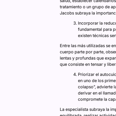
salud, establecer calendario
tratamiento o un grupo de ap
Jacobs subraya la importanc
Incorporar la reduc
fundamental para pr
existen técnicas sen
Entre las más utilizadas se e
cuerpo parte por parte, obse
lentas y profundas que expan
que consiste en tensar y libe
Priorizar el autoc
en uno de los primer
colapso”, advierte 
derivar en el llama
compromete la capa
La especialista subraya la i
equilibrada, realizar activid