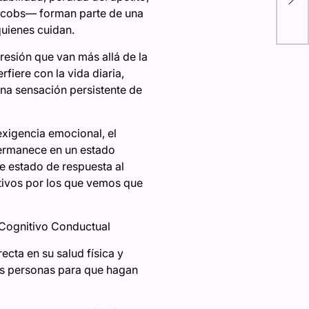
Jacobs— forman parte de una
con
quienes cuidan.
esión que van más allá de la
fiere con la vida diaria,
una sensación persistente de
exigencia emocional, el
permanece en un estado
se estado de respuesta al
otivos por los que vemos que
 Cognitivo Conductual
cta en su salud física y
las personas para que hagan