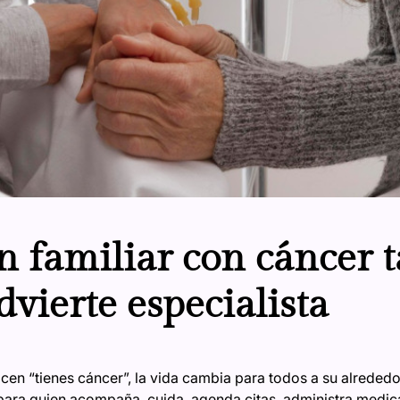
n familiar con cáncer 
vierte especialista
cen “tienes cáncer”, la vida cambia para todos a su alrededo
 para quien acompaña, cuida, agenda citas, administra medica