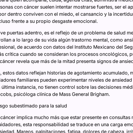
sonas con cáncer suelen intentar mostrarse fuertes, ser el ap
or dentro conviven con el miedo, el cansancio y la incertidu
cluso frente a su propio desgaste emocional.
vive puertas adentro, es el reflejo de un problema de salud 
ollan a lo largo de su vida algún trastorno mental, como ans
sional, de acuerdo con datos del Instituto Mexicano del Seg
ás crítica cuando se consideran los procesos oncológicos, p
cáncer revela que más de la mitad presenta signos de ansie
as, estos datos reflejan historias de agotamiento acumulado,
idadores familiares pueden experimentar niveles de ansiedad
 última instancia, no tienen control sobre las decisiones méd
acobs, psicóloga clínica de Mass General Brigham.
esgo subestimado para la salud
 cáncer implica mucho más que estar presente en consultas 
idadores, esta responsabilidad se traduce en una carga emo
iedad. Mareos, palpitaciones, fatiga, dolores de cabeza, irrit