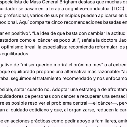
a especialista de Mass General Brigham destaca que muchas de
 cuidador se basan en la terapia cognitivo-conductual (TCC)
profesional, varios de sus principios pueden aplicarse en la
 emocional. Aquí comparte cinco recomendaciones basadas en
r en positivo”. “La idea de que basta con cambiar la actitud
astadora como el cáncer es poco útil”, señala la doctora Jac
n optimismo irreal, la especialista recomienda reformular lo
 equilibrados.
egativo de “mi ser querido morirá el próximo mes” o al extre
foque equilibrado propone una alternativa más razonable: “
eraba, seguimos el tratamiento recomendado y nos enfocamos e
sible, soltar cuando no. Adoptar una estrategia de afrontam
cuidadores de personas con cáncer a recuperar una sensació
e es posible resolver el problema central —el cáncer—, per
n al cuidado cotidiano y que, al organizarse, reducen la ca
e en acciones prácticas como pedir apoyo a familiares, ami