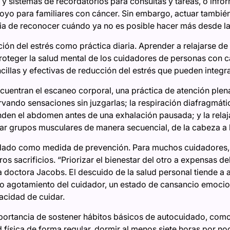
s y sistemas de recordatorios para consultas y tareas, o inf
oyo para familiares con cáncer. Sin embargo, actuar también 
ia de reconocer cuándo ya no es posible hacer más desde la
ción del estrés como práctica diaria. Aprender a relajarse de
oteger la salud mental de los cuidadores de personas con 
cillas y efectivas de reducción del estrés que pueden integrar
ncuentran el escaneo corporal, una práctica de atención plena
rvando sensaciones sin juzgarlas; la respiración diafragmáti
den el abdomen antes de una exhalación pausada; y la relaj
rar grupos musculares de manera secuencial, de la cabeza a l
uidado como medida de prevención. Para muchos cuidadores, 
os sacrificios. “Priorizar el bienestar del otro a expensas de
la doctora Jacobs. El descuido de la salud personal tiende a
do agotamiento del cuidador, un estado de cansancio emocion
cidad de cuidar.
mportancia de sostener hábitos básicos de autocuidado, com
ad física de forma regular, dormir al menos siete horas por no