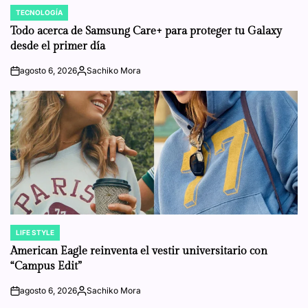
TECNOLOGÍA
POSTED
IN
Todo acerca de Samsung Care+ para proteger tu Galaxy
desde el primer día
agosto 6, 2026
Sachiko Mora
on
Posted
by
LIFE STYLE
POSTED
IN
American Eagle reinventa el vestir universitario con
“Campus Edit”
agosto 6, 2026
Sachiko Mora
on
Posted
by