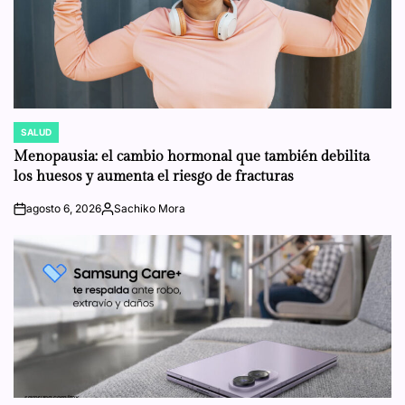
SALUD
POSTED
IN
Menopausia: el cambio hormonal que también debilita
los huesos y aumenta el riesgo de fracturas
agosto 6, 2026
Sachiko Mora
on
Posted
by