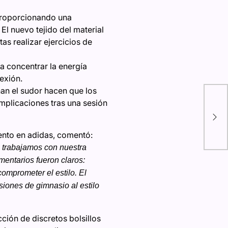
 proporcionando una
El nuevo tejido del material
as realizar ejercicios de
a concentrar la energía
lexión.
an el sudor hacen que los
Dec
complicaciones tras una sesión
for
par
más
ento en adidas, comentó:
e trabajamos con nuestra
entarios fueron claros:
omprometer el estilo. El
siones de gimnasio al estilo
ción de discretos bolsillos