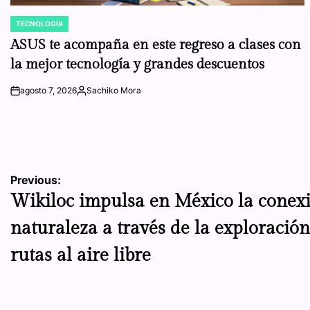
TECNOLOGÍA
POSTED
IN
ASUS te acompaña en este regreso a clases con
la mejor tecnología y grandes descuentos
agosto 7, 2026
Sachiko Mora
on
Posted
by
Navegación
Previous:
Wikiloc impulsa en México la conexi
de
naturaleza a través de la exploració
entradas
rutas al aire libre