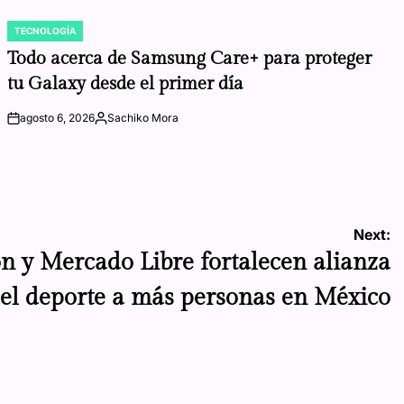
TECNOLOGÍA
POSTED
IN
Todo acerca de Samsung Care+ para proteger
tu Galaxy desde el primer día
agosto 6, 2026
Sachiko Mora
on
Posted
by
Next:
n y Mercado Libre fortalecen alianza
 el deporte a más personas en México