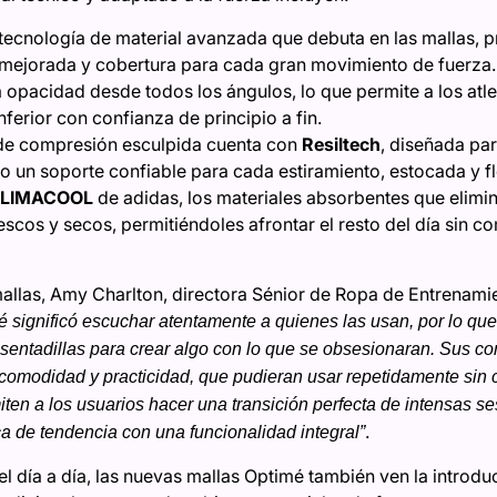
 tecnología de material avanzada que debuta en las mallas,
l mejorada y cobertura para cada gran movimiento de fuerza. 
 opacidad desde todos los ángulos, lo que permite a los atlet
inferior con confianza de principio a fin.
 de compresión esculpida cuenta con
Resiltech
, diseñada par
o un soporte confiable para cada estiramiento, estocada y f
LIMACOOL
de adidas, los materiales absorbentes que elimin
rescos y secos, permitiéndoles afrontar el resto del día sin 
allas, Amy Charlton, directora Sénior de Ropa de Entrenami
é significó escuchar atentamente a quienes las usan, por lo qu
entadillas para crear algo con lo que se obsesionaran. Sus com
comodidad y practicidad, que pudieran usar repetidamente sin c
ten a los usuarios hacer una transición perfecta de intensas se
.
a de tendencia con una funcionalidad integral”
l día a día, las nuevas mallas Optimé también ven la introduc