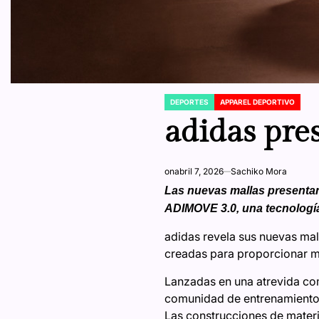
DEPORTES
APPAREL DEPORTIVO
POSTED
IN
adidas pre
on
abril 7, 2026
Sachiko Mora
Las nuevas mallas presentan 
ADIMOVE 3.0, una tecnología
adidas revela sus nuevas mal
creadas para proporcionar m
Lanzadas en una atrevida co
comunidad de entrenamiento de
Las construcciones de materi