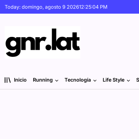
Skip
Today: domingo, agosto 9 2026
12
:
25
:
05
PM
to
content
gnr.lat
Inicio
Running
Tecnología
Life Style
S