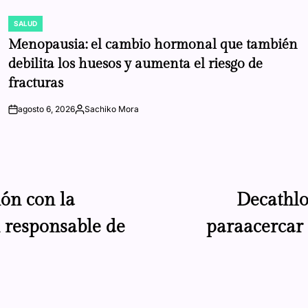
SALUD
POSTED
IN
Menopausia: el cambio hormonal que también
debilita los huesos y aumenta el riesgo de
fracturas
agosto 6, 2026
Sachiko Mora
on
Posted
by
ón con la
Decathlo
n responsable de
paraacercar