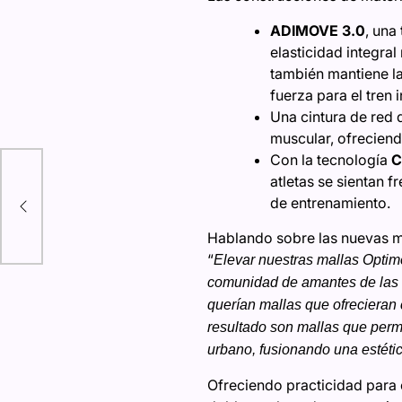
ADIMOVE 3.0
, una
elasticidad integra
también mantiene la
fuerza para el tren 
Una cintura de red
muscular, ofreciend
xico
Con la tecnología
C
atletas se sientan f
a
de entrenamiento.
e de
Hablando sobre las nuevas m
“
Elevar nuestras mallas Optim
comunidad de amantes de las s
querían mallas que ofrecieran 
resultado son mallas que permi
urbano, fusionando una estétic
Ofreciendo practicidad para e