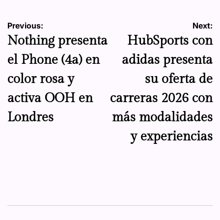
Navegación
Previous:
Next:
Nothing presenta
HubSports con
de
el Phone (4a) en
adidas presenta
entradas
color rosa y
su oferta de
activa OOH en
carreras 2026 con
Londres
más modalidades
y experiencias