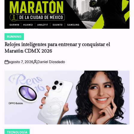
RUNNING
POSTED
IN
Relojes inteligentes para entrenar y conquistar el
Maratón CDMX 2026
agosto 7, 2026
Daniel Diosdado
on
Posted
by
TECNOLOGÍA