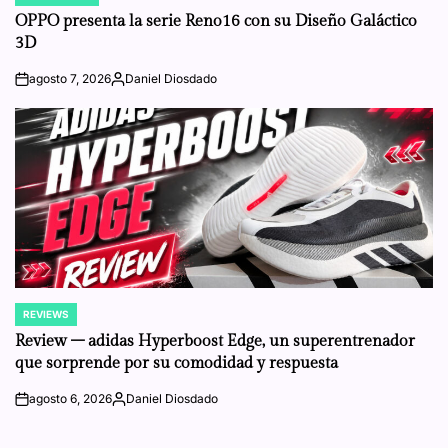
POSTED
IN
OPPO presenta la serie Reno16 con su Diseño Galáctico
3D
agosto 7, 2026
Daniel Diosdado
on
Posted
by
REVIEWS
POSTED
IN
Review – adidas Hyperboost Edge, un superentrenador
que sorprende por su comodidad y respuesta
agosto 6, 2026
Daniel Diosdado
on
Posted
by