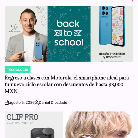
TECNOLOGÍA
POSTED
IN
Regreso a clases con Motorola: el smartphone ideal para
tu nuevo ciclo escolar con descuentos de hasta $3,000
MXN
agosto 5, 2026
Daniel Diosdado
on
Posted
by