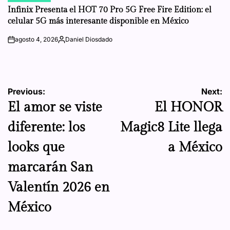
IN
Infinix Presenta el HOT 70 Pro 5G Free Fire Edition: el
celular 5G más interesante disponible en México
agosto 4, 2026
Daniel Diosdado
on
Posted
by
Navegación
Previous:
Next:
El amor se viste
El HONOR
de
diferente: los
Magic8 Lite llega
entradas
looks que
a México
marcarán San
Valentín 2026 en
México