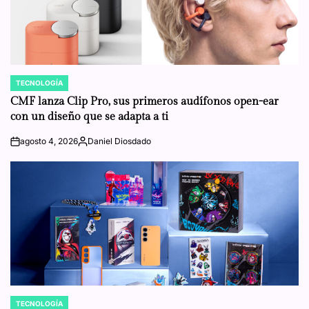
TECNOLOGÍA
POSTED
IN
CMF lanza Clip Pro, sus primeros audífonos open-ear
con un diseño que se adapta a ti
agosto 4, 2026
Daniel Diosdado
on
Posted
by
TECNOLOGÍA
POSTED