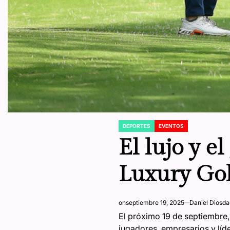
DEPORTES
EVENTOS
POSTED
IN
El lujo y e
Luxury Go
on
septiembre 19, 2025
Daniel Diosd
El próximo 19 de septiembre, 
jugadores, empresarios y líd