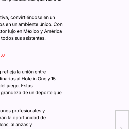
iva, convirtiéndose en un
cos en un ambiente único. Con
ector lujo en México y América
 todos sus asistentes.
refleja la unión entre
inarios al Hole in One y 15
el juego. Estas
a grandeza de un deporte que
iones profesionales y
Tuc
drán la oportunidad de
ca
eas, alianzas y
Del