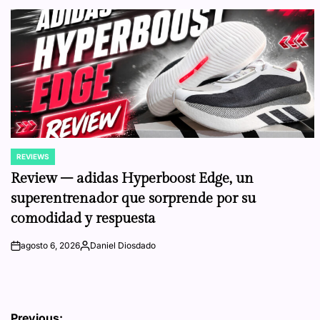
REVIEWS
POSTED
IN
Review – adidas Hyperboost Edge, un
superentrenador que sorprende por su
comodidad y respuesta
agosto 6, 2026
Daniel Diosdado
on
Posted
by
Previous: