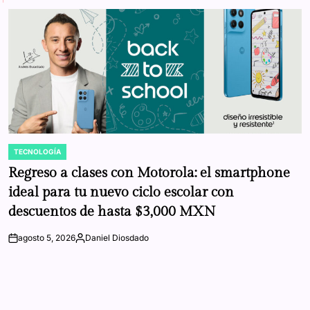
TECNOLOGÍA
POSTED
IN
Regreso a clases con Motorola: el smartphone
ideal para tu nuevo ciclo escolar con
descuentos de hasta $3,000 MXN
agosto 5, 2026
Daniel Diosdado
on
Posted
by