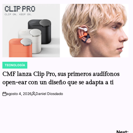
TECNOLOGÍA
POSTED
IN
CMF lanza Clip Pro, sus primeros audífonos
open-ear con un diseño que se adapta a ti
agosto 4, 2026
Daniel Diosdado
on
Posted
by
Next: