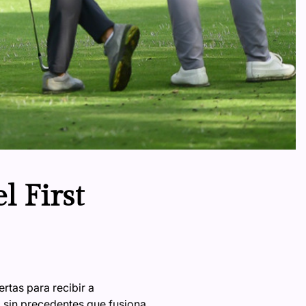
l First
rtas para recibir a
o sin precedentes que fusiona