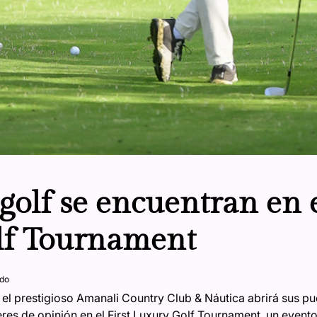
l golf se encuentran en e
lf Tournament
ado
el prestigioso Amanali Country Club & Náutica abrirá sus pue
eres de opinión en el First Luxury Golf Tournament, un event