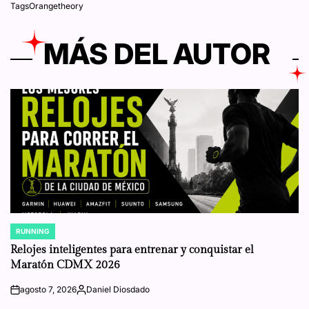
Tags
Orangetheory
MÁS DEL AUTOR
RUNNING
POSTED
IN
Relojes inteligentes para entrenar y conquistar el
Maratón CDMX 2026
agosto 7, 2026
Daniel Diosdado
on
Posted
by