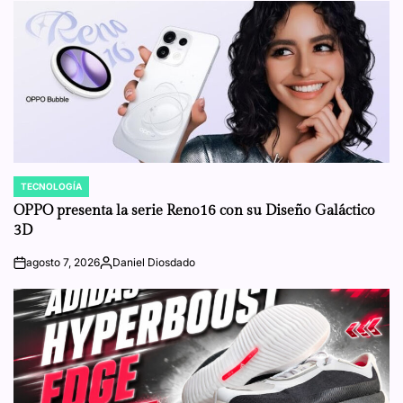
TECNOLOGÍA
POSTED
IN
OPPO presenta la serie Reno16 con su Diseño Galáctico
3D
agosto 7, 2026
Daniel Diosdado
on
Posted
by