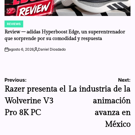
REVIEWS
POSTED
IN
Review – adidas Hyperboost Edge, un superentrenador
que sorprende por su comodidad y respuesta
agosto 6, 2026
Daniel Diosdado
on
Posted
by
Navegación
Previous:
Next:
Razer presenta el
La industria de la
de
Wolverine V3
animación
entradas
Pro 8K PC
avanza en
México