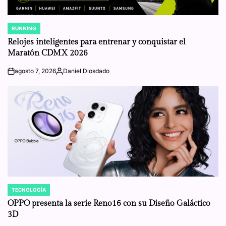
RUNNING
POSTED
IN
Relojes inteligentes para entrenar y conquistar el
Maratón CDMX 2026
agosto 7, 2026
Daniel Diosdado
on
Posted
by
TECNOLOGÍA
POSTED
IN
OPPO presenta la serie Reno16 con su Diseño Galáctico
3D