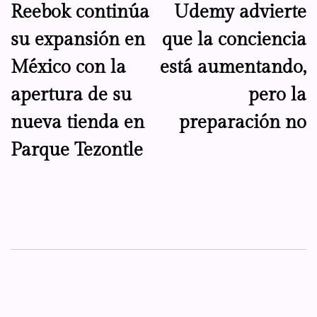
Reebok continúa
Udemy advierte
de
su expansión en
que la conciencia
entradas
México con la
está aumentando,
apertura de su
pero la
nueva tienda en
preparación no
Parque Tezontle