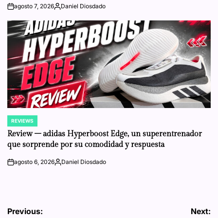
agosto 7, 2026
Daniel Diosdado
on
Posted
by
REVIEWS
POSTED
IN
Review – adidas Hyperboost Edge, un superentrenador
que sorprende por su comodidad y respuesta
agosto 6, 2026
Daniel Diosdado
on
Posted
by
Navegación
Previous:
Next: