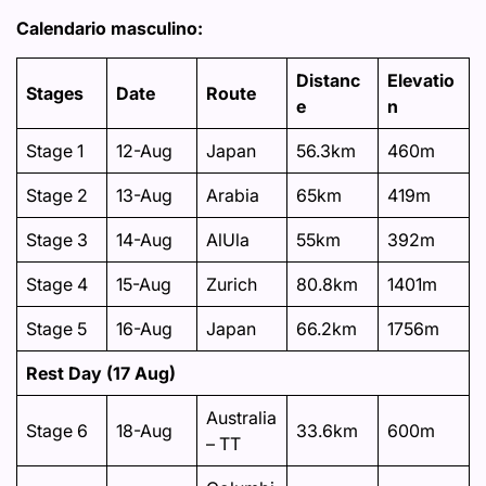
Calendario masculino:
Distanc
Elevatio
Stages
Date
Route
e
n
Stage 1
12-Aug
Japan
56.3km
460m
Stage 2
13-Aug
Arabia
65km
419m
Stage 3
14-Aug
AlUla
55km
392m
Stage 4
15-Aug
Zurich
80.8km
1401m
Stage 5
16-Aug
Japan
66.2km
1756m
Rest Day (17 Aug)
Australia
Stage 6
18-Aug
33.6km
600m
– TT