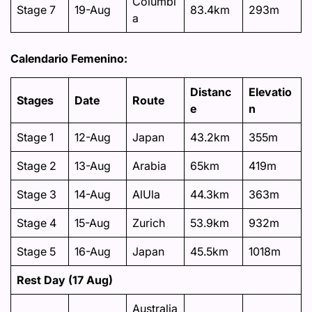
Columbi
Stage 7
19-Aug
83.4km
293m
a
Calendario Femenino:
Distanc
Elevatio
Stages
Date
Route
e
n
Stage 1
12-Aug
Japan
43.2km
355m
Stage 2
13-Aug
Arabia
65km
419m
Stage 3
14-Aug
AlUla
44.3km
363m
Stage 4
15-Aug
Zurich
53.9km
932m
Stage 5
16-Aug
Japan
45.5km
1018m
Rest Day (17 Aug)
Australia