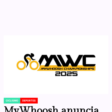
CICLISMO
DEPORTES
POSTED
IN
MyWhoosh anuncia