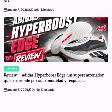
3D
agosto 7, 2026
Daniel Diosdado
on
Posted
by
REVIEWS
POSTED
IN
Review – adidas Hyperboost Edge, un superentrenador
que sorprende por su comodidad y respuesta
agosto 6, 2026
Daniel Diosdado
on
Posted
by