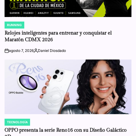
RUNNING
POSTED
IN
Relojes inteligentes para entrenar y conquistar el
Maratón CDMX 2026
agosto 7, 2026
Daniel Diosdado
on
Posted
by
TECNOLOGÍA
POSTED
IN
OPPO presenta la serie Reno16 con su Diseño Galáctico