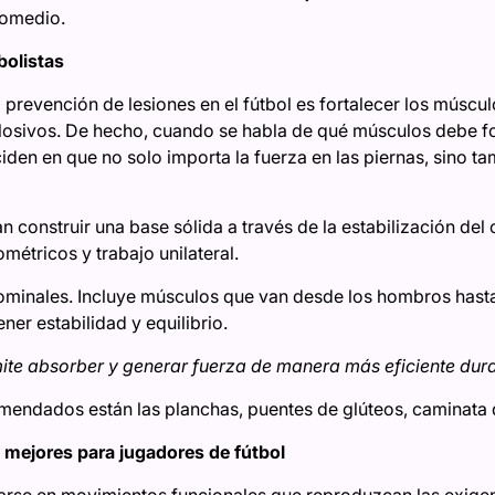
romedio.
bolistas
 prevención de lesiones en el fútbol es fortalecer los múscul
losivos. De hecho, cuando se habla de qué músculos debe fo
ciden en que no solo importa la fuerza en las piernas, sino ta
 construir una base sólida a través de la estabilización del
métricos y trabajo unilateral.
dominales. Incluye músculos que van desde los hombros hasta 
er estabilidad y equilibrio.
ite absorber y generar fuerza de manera más eficiente dura
omendados están las planchas, puentes de glúteos, caminata 
n mejores para jugadores de fútbol
rse en movimientos funcionales que reproduzcan las exigenci