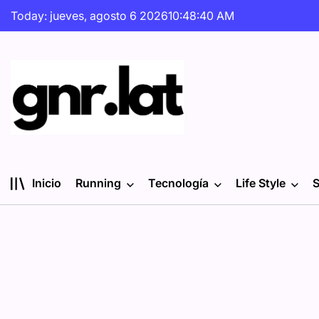
Skip
Today: jueves, agosto 6 2026
10
:
48
:
41
AM
to
content
gnr.lat
Inicio
Running
Tecnología
Life Style
S