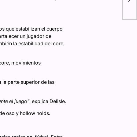
(St
os que estabilizan el cuerpo
rtalecer un jugador de
mbién la estabilidad del core,
 core, movimientos
la parte superior de las
nte el juego”
, explica Delisle.
de oso y hollow holds.
as reales del fútbol. Entre