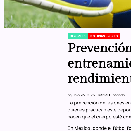
DEPORTES
NOTICIAS SPORTS
POSTED
IN
Prevención 
entrenamie
rendimien
on
junio 26, 2026
Daniel Diosdado
La prevención de lesiones en 
quienes practican este deport
hacen que el cuerpo esté co
En México, donde el fútbol f