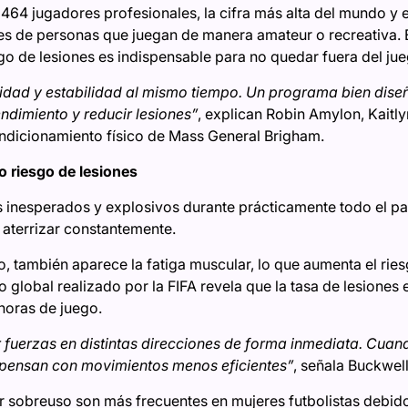
l 464 jugadores profesionales, la cifra más alta del mundo y e
les de personas que juegan de manera amateur o recreativa. E
sgo de lesiones es indispensable para no quedar fuera del jue
ocidad y estabilidad al mismo tiempo. Un programa bien dis
ndimiento y reducir lesiones”
, explican Robin Amylon, Kaitly
ondicionamiento físico de Mass General Brigham.
to riesgo de lesiones
s inesperados y explosivos durante prácticamente todo el p
 y aterrizar constantemente.
 también aparece la fatiga muscular, lo que aumenta el riesg
o global realizado por la FIFA revela que la tasa de lesiones 
 horas de juego.
 fuerzas en distintas direcciones de forma inmediata. Cuand
pensan con movimientos menos eficientes”
, señala Buckwell
 sobreuso son más frecuentes en mujeres futbolistas debido