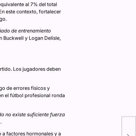
quivalente al 7% del total
n este contexto, fortalecer
go.
eñado de entrenamiento
n Buckwell y Logan Delisle,
artido. Los jugadores deben
o de errores físicos y
en el fútbol profesional ronda
o no existe suficiente fuerza
.
Des
 a factores hormonales y a
Kit