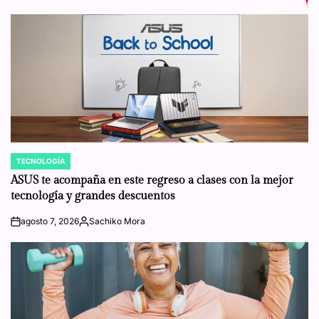
TECNOLOGÍA
POSTED
IN
ASUS te acompaña en este regreso a clases con la mejor
tecnología y grandes descuentos
agosto 7, 2026
Sachiko Mora
on
Posted
by