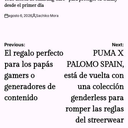
desde el primer día
agosto 6, 2026
Sachiko Mora
on
Posted
by
Navegación
Previous:
Next:
El regalo perfecto
PUMA X
de
para los papás
PALOMO SPAIN,
entradas
gamers o
está de vuelta con
generadores de
una colección
contenido
genderless para
romper las reglas
del streerwear