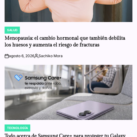
SALUD
POSTED
IN
Menopausia: el cambio hormonal que también debilita
los huesos y aumenta el riesgo de fracturas
agosto 6, 2026
Sachiko Mora
on
Posted
by
TECNOLOGÍA
POSTED
IN
Todo acerca de Samsung Care+ para proteger tu Galaxy