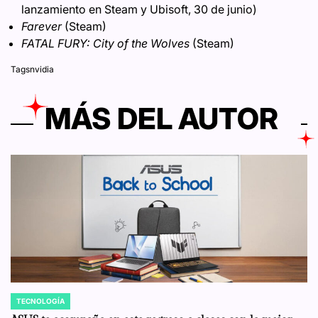
lanzamiento en Steam y Ubisoft, 30 de junio)
Farever
(Steam)
FATAL FURY: City of the Wolves
(Steam)
Tags
nvidia
MÁS DEL AUTOR
TECNOLOGÍA
POSTED
IN