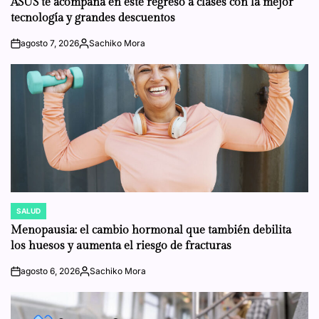
ASUS te acompaña en este regreso a clases con la mejor
tecnología y grandes descuentos
agosto 7, 2026
Sachiko Mora
on
Posted
by
SALUD
POSTED
IN
Menopausia: el cambio hormonal que también debilita
los huesos y aumenta el riesgo de fracturas
agosto 6, 2026
Sachiko Mora
on
Posted
by