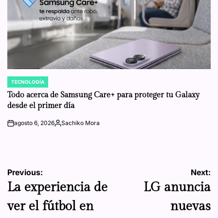
TECNOLOGÍA
POSTED
IN
Todo acerca de Samsung Care+ para proteger tu Galaxy
desde el primer día
agosto 6, 2026
Sachiko Mora
on
Posted
by
Navegación
Previous:
Next:
La experiencia de
LG anuncia
de
ver el fútbol en
nuevas
entradas