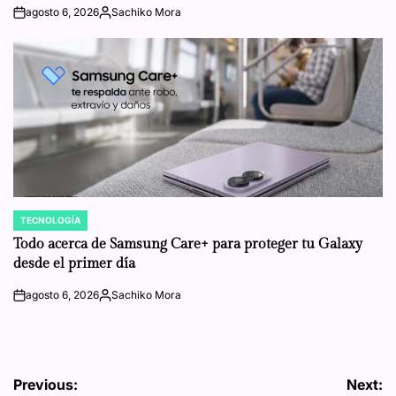
agosto 6, 2026
Sachiko Mora
on
Posted
by
TECNOLOGÍA
POSTED
IN
Todo acerca de Samsung Care+ para proteger tu Galaxy
desde el primer día
agosto 6, 2026
Sachiko Mora
on
Posted
by
Navegación
Previous:
Next: