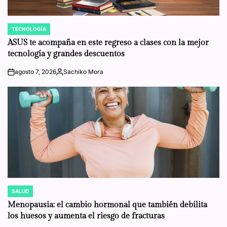
TECNOLOGÍA
POSTED
IN
ASUS te acompaña en este regreso a clases con la mejor
tecnología y grandes descuentos
agosto 7, 2026
Sachiko Mora
on
Posted
by
SALUD
POSTED
IN
Menopausia: el cambio hormonal que también debilita
los huesos y aumenta el riesgo de fracturas