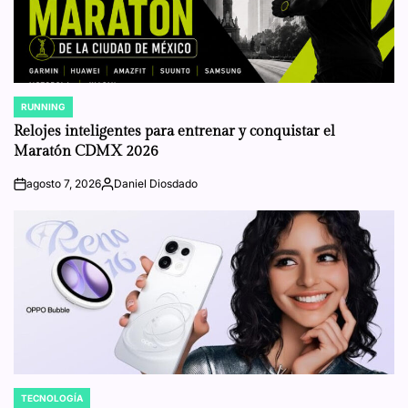
RUNNING
POSTED
IN
Relojes inteligentes para entrenar y conquistar el
Maratón CDMX 2026
agosto 7, 2026
Daniel Diosdado
on
Posted
by
TECNOLOGÍA
POSTED