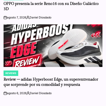
IN
OPPO presenta la serie Reno16 con su Diseño Galáctico
3D
agosto 7, 2026
Daniel Diosdado
on
Posted
by
REVIEWS
POSTED
IN
Review – adidas Hyperboost Edge, un superentrenador
que sorprende por su comodidad y respuesta
agosto 6, 2026
Daniel Diosdado
on
Posted
by