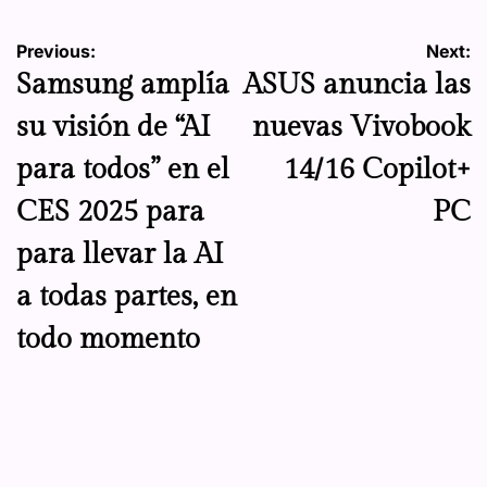
Navegación
Previous:
Next:
Samsung amplía
ASUS anuncia las
de
su visión de “AI
nuevas Vivobook
entradas
para todos” en el
14/16 Copilot+
CES 2025 para
PC
para llevar la AI
a todas partes, en
todo momento