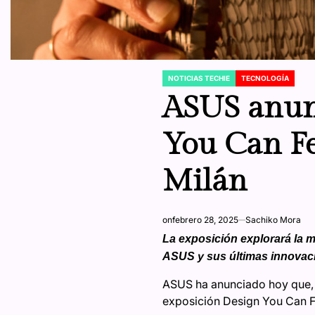
NOTICIAS TECHIE
TECNOLOGÍA
POSTED
IN
ASUS anunc
You Can Fe
Milán
on
febrero 28, 2025
Sachiko Mora
La exposición explorará la mat
ASUS y sus últimas innovaci
ASUS ha anunciado hoy que, t
exposición Design You Can F