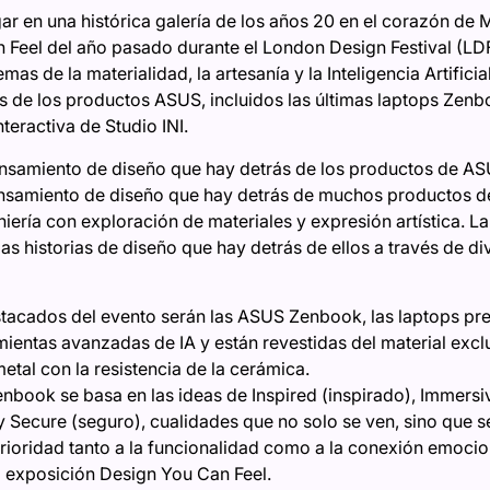
ar en una histórica galería de los años 20 en el corazón de M
 Feel del año pasado durante el London Design Festival (LDF
as de la materialidad, la artesanía y la Inteligencia Artificial
 de los productos ASUS, incluidos las últimas laptops Zenb
teractiva de Studio INI.
ensamiento de diseño que hay detrás de los productos de A
pensamiento de diseño que hay detrás de muchos productos
niería con exploración de materiales y expresión artística. 
s historias de diseño que hay detrás de ellos a través de di
acados del evento serán las ASUS Zenbook, las laptops premi
mientas avanzadas de IA y están revestidas del material ex
etal con la resistencia de la cerámica.
nbook se basa en las ideas de Inspired (inspirado), Immersive
) y Secure (seguro), cualidades que no solo se ven, sino que 
prioridad tanto a la funcionalidad como a la conexión emocio
la exposición Design You Can Feel.