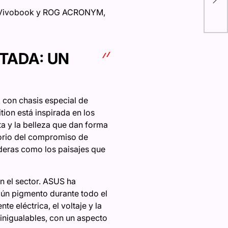
fav
l, Vivobook y ROG ACRONYM,
TADA: UN
 con chasis especial de
ion está inspirada en los
ta y la belleza que dan forma
orio del compromiso de
aderas como los paisajes que
n el sector. ASUS ha
ngún pigmento durante todo el
e eléctrica, el voltaje y la
inigualables, con un aspecto