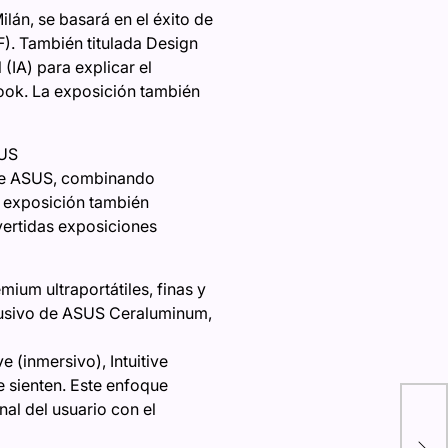
ilán, se basará en el éxito de
). También titulada Design
 (IA) para explicar el
ook. La exposición también
SUS
 de ASUS, combinando
La exposición también
vertidas exposiciones
um ultraportátiles, finas y
clusivo de ASUS Ceraluminum,
 (inmersivo), Intuitive
se sienten. Este enfoque
nal del usuario con el
Cre
par