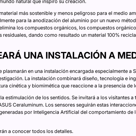
mundo natural que inspiró su creación.
terial más sostenible y menos peligroso para el medio ambi
lmente para la anodización del aluminio por un nuevo métod
o elimina los compuestos orgánicos, los compuestos orgánicos
 residuales, dando como resultado un material 100% recicla
REARÁ UNA INSTALACIÓN A ME
e plasmarán en una instalación encargada especialmente a St
estigación. La instalación combinará diseño, tecnología e in
tura cinética y biomimética que reaccione a la presencia de lo
a estimulación de los sentidos. Se invitará a los visitantes a 
l ASUS Ceraluminum. Los sensores seguirán estas interacciones
eneradas por Inteligencia Artificial del comportamiento de l
án a conocer todos los detalles.