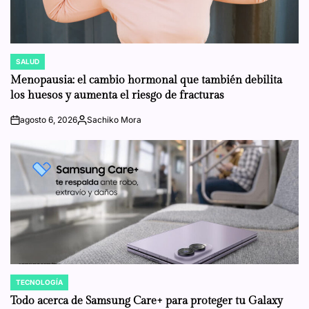
SALUD
POSTED
IN
Menopausia: el cambio hormonal que también debilita
los huesos y aumenta el riesgo de fracturas
agosto 6, 2026
Sachiko Mora
on
Posted
by
TECNOLOGÍA
POSTED
IN
Todo acerca de Samsung Care+ para proteger tu Galaxy