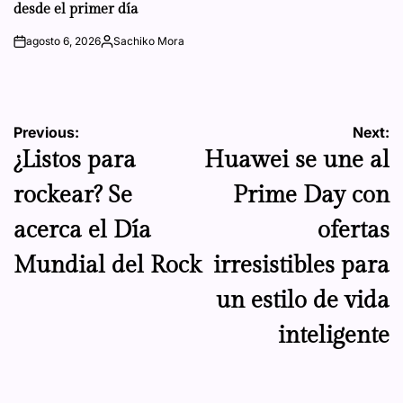
desde el primer día
agosto 6, 2026
Sachiko Mora
on
Posted
by
Navegación
Previous:
Next:
¿Listos para
Huawei se une al
de
rockear? Se
Prime Day con
entradas
acerca el Día
ofertas
Mundial del Rock
irresistibles para
un estilo de vida
inteligente