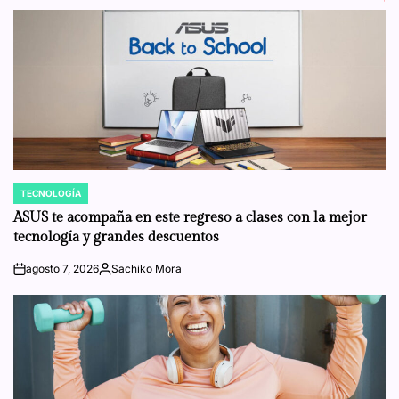
TECNOLOGÍA
POSTED
IN
ASUS te acompaña en este regreso a clases con la mejor
tecnología y grandes descuentos
agosto 7, 2026
Sachiko Mora
on
Posted
by