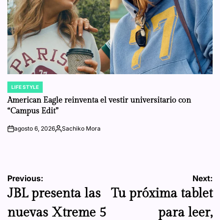
LIFE STYLE
POSTED
IN
American Eagle reinventa el vestir universitario con
“Campus Edit”
agosto 6, 2026
Sachiko Mora
on
Posted
by
Navegación
Previous:
Next:
JBL presenta las
Tu próxima tablet
de
nuevas Xtreme 5
para leer,
entradas