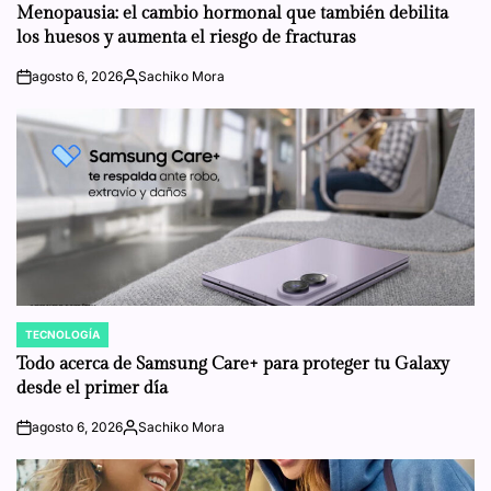
IN
Menopausia: el cambio hormonal que también debilita
los huesos y aumenta el riesgo de fracturas
agosto 6, 2026
Sachiko Mora
on
Posted
by
TECNOLOGÍA
POSTED
IN
Todo acerca de Samsung Care+ para proteger tu Galaxy
desde el primer día
agosto 6, 2026
Sachiko Mora
on
Posted
by