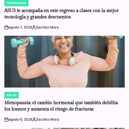
TECNOLOGÍA
POSTED
IN
ASUS te acompaña en este regreso a clases con la mejor
tecnología y grandes descuentos
agosto 7, 2026
Sachiko Mora
on
Posted
by
SALUD
POSTED
IN
Menopausia: el cambio hormonal que también debilita
los huesos y aumenta el riesgo de fracturas
agosto 6, 2026
Sachiko Mora
on
Posted
by