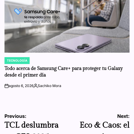
TECNOLOGÍA
POSTED
IN
Todo acerca de Samsung Care+ para proteger tu Galaxy
desde el primer día
agosto 6, 2026
Sachiko Mora
on
Posted
by
Navegación
Previous:
Next:
TCL deslumbra
Eco & Caos: el
de