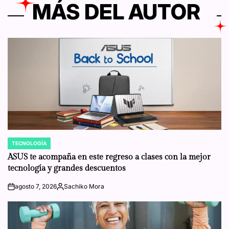
MÁS DEL AUTOR
TECNOLOGÍA
POSTED
IN
ASUS te acompaña en este regreso a clases con la mejor
tecnología y grandes descuentos
agosto 7, 2026
Sachiko Mora
on
Posted
by