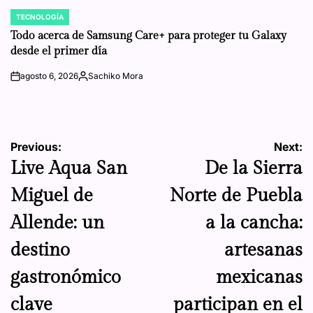
TECNOLOGÍA
POSTED
IN
Todo acerca de Samsung Care+ para proteger tu Galaxy
desde el primer día
agosto 6, 2026
Sachiko Mora
on
Posted
by
Navegación
Previous:
Next:
Live Aqua San
De la Sierra
de
Miguel de
Norte de Puebla
entradas
Allende: un
a la cancha:
destino
artesanas
gastronómico
mexicanas
clave
participan en el