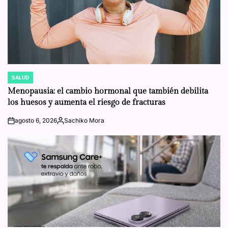
SALUD
POSTED
IN
Menopausia: el cambio hormonal que también debilita
los huesos y aumenta el riesgo de fracturas
agosto 6, 2026
Sachiko Mora
on
Posted
by