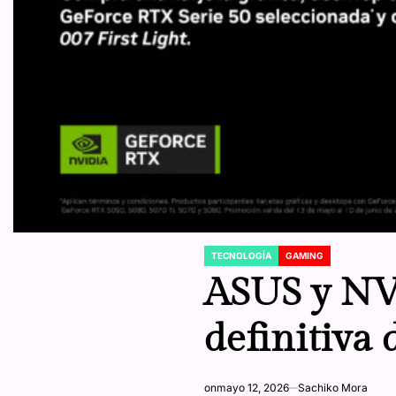
TECNOLOGÍA
GAMING
POSTED
IN
ASUS y NVI
definitiva 
on
mayo 12, 2026
Sachiko Mora