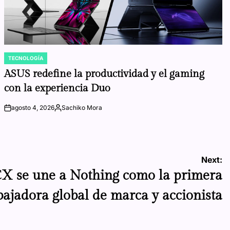
TECNOLOGÍA
POSTED
IN
ASUS redefine la productividad y el gaming
con la experiencia Duo
agosto 4, 2026
Sachiko Mora
on
Posted
by
Next:
X se une a Nothing como la primera
ajadora global de marca y accionista