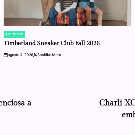
LIFE STYLE
POSTED
IN
Timberland Sneaker Club Fall 2026
agosto 4, 2026
Sachiko Mora
on
Posted
by
enciosa a
Charli XC
emb