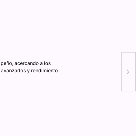
Cha
mpeño, acercando a los
Not
os avanzados y rendimiento
emb
mar