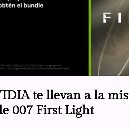
DIA te llevan a la mis
de 007 First Light