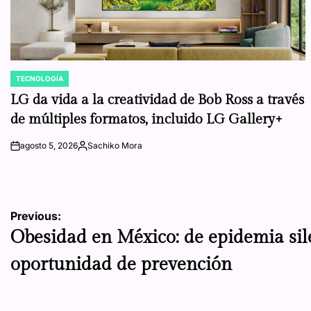
TECNOLOGÍA
POSTED
IN
LG da vida a la creatividad de Bob Ross a través
de múltiples formatos, incluido LG Gallery+
agosto 5, 2026
Sachiko Mora
on
Posted
by
Navegación
Previous:
Obesidad en México: de epidemia sil
de
oportunidad de prevención
entradas