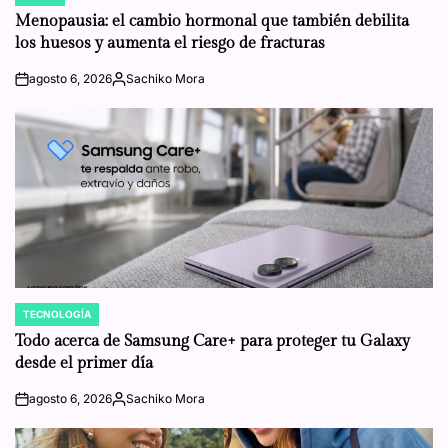
IN
Menopausia: el cambio hormonal que también debilita
los huesos y aumenta el riesgo de fracturas
agosto 6, 2026
Sachiko Mora
on
Posted
by
TECNOLOGÍA
POSTED
IN
Todo acerca de Samsung Care+ para proteger tu Galaxy
desde el primer día
agosto 6, 2026
Sachiko Mora
on
Posted
by