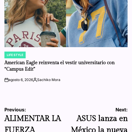
LIFE STYLE
POSTED
IN
American Eagle reinventa el vestir universitario con
“Campus Edit”
agosto 6, 2026
Sachiko Mora
on
Posted
by
Navegación
Previous:
Next:
ALIMENTAR LA
ASUS lanza en
de
FUERZA
México la nueva