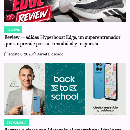
REVIEWS
POSTED
IN
Review – adidas Hyperboost Edge, un superentrenador
que sorprende por su comodidad y respuesta
agosto 6, 2026
Daniel Diosdado
on
Posted
by
TECNOLOGÍA
POSTED
IN