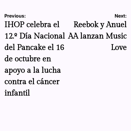
Navegación
Previous:
Next:
IHOP celebra el
Reebok y Anuel
de
12.º Día Nacional
AA lanzan Music
entradas
del Pancake el 16
Love
de octubre en
apoyo a la lucha
contra el cáncer
infantil