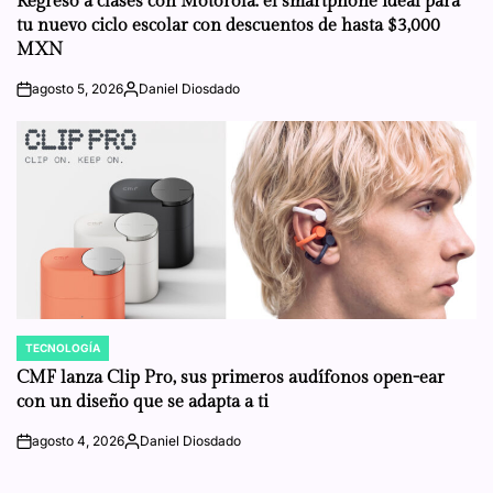
Regreso a clases con Motorola: el smartphone ideal para
tu nuevo ciclo escolar con descuentos de hasta $3,000
MXN
agosto 5, 2026
Daniel Diosdado
on
Posted
by
TECNOLOGÍA
POSTED
IN
CMF lanza Clip Pro, sus primeros audífonos open-ear
con un diseño que se adapta a ti
agosto 4, 2026
Daniel Diosdado
on
Posted
by