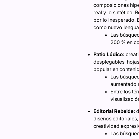
composiciones hiperr
real y lo sintético. 
por lo inesperado. 
como nuevo lenguaj
Las búsqueda
200 % en com
Patio Lúdico:
creati
desplegables, hojas
popular en contenido
Las búsqueda
aumentado m
Entre los té
visualizaci
Editorial Rebelde:
d
diseños editoriales
creatividad expresi
Las búsqued