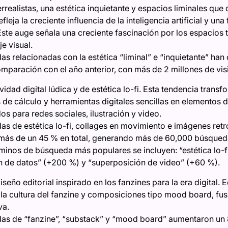
ealistas, una estética inquietante y espacios liminales que d
Refleja la creciente influencia de la inteligencia artificial y 
Este auge señala una creciente fascinación por los espacios t
e visual.
s relacionadas con la estética “liminal” e “inquietante” han
paración con el año anterior, con más de 2 millones de vis
vidad digital lúdica y de estética lo-fi. Esta tendencia trans
 de cálculo y herramientas digitales sencillas en elementos 
s para redes sociales, ilustración y video.
s de estética lo-fi, collages en movimiento e imágenes ret
ás de un 45 % en total, generando más de 60,000 búsqued
rminos de búsqueda más populares se incluyen: “estética lo-
ón de datos” (+200 %) y “superposición de video” (+60 %).
iseño editorial inspirado en los fanzines para la era digital. 
, la cultura del fanzine y composiciones tipo mood board, fu
va.
as de “fanzine”, “substack” y “mood board” aumentaron un