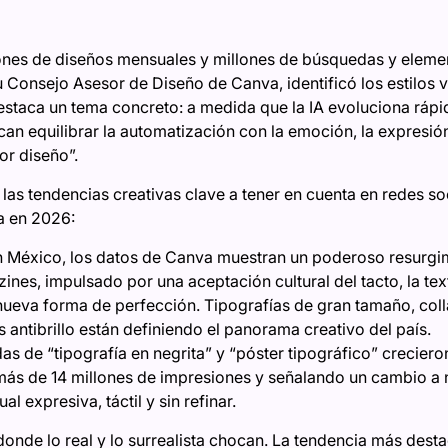
lones de diseños mensuales y millones de búsquedas y elemen
 Consejo Asesor de Diseño de Canva, identificó los estilos 
destaca un tema concreto: a medida que la IA evoluciona rápi
an equilibrar la automatización con la emoción, la expresió
or diseño”.
las tendencias creativas clave a tener en cuenta en redes so
a en 2026:
 México, los datos de Canva muestran un poderoso resurgimi
zines, impulsado por una aceptación cultural del tacto, la tex
nueva forma de perfección. Tipografías de gran tamaño, co
 antibrillo están definiendo el panorama creativo del país.
s de “tipografía en negrita” y “póster tipográfico” creciero
ás de 14 millones de impresiones y señalando un cambio a n
ual expresiva, táctil y sin refinar.
onde lo real y lo surrealista chocan. La tendencia más des