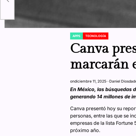
APPS
TECNOLOGÍA
POSTED
IN
Canva pres
marcarán e
on
diciembre 11, 2025
Daniel Diosdad
En México, las búsquedas de
generando 14 millones de i
Canva presentó hoy su repor
personas, entre las que se in
empresas de la lista Fortune 
próximo año.