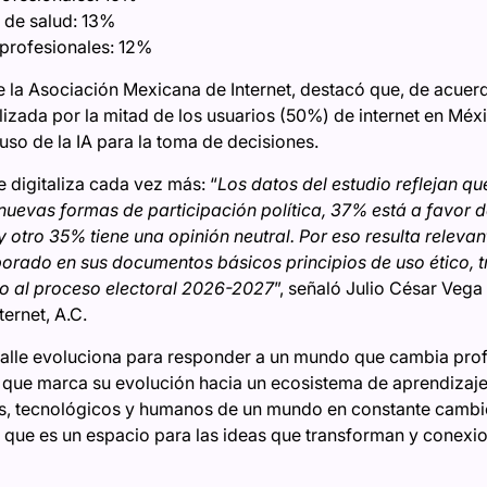
 de salud: 13%
 profesionales: 12%
e la Asociación Mexicana de Internet, destacó que, de acuerd
utilizada por la mitad de los usuarios (50%) de internet en Mé
uso de la IA para la toma de decisiones.
e digitaliza cada vez más: “
Los datos del estudio reflejan q
nuevas formas de participación política, 37% está a favor de
ial y otro 35% tiene una opinión neutral. Por eso resulta rel
do en sus documentos básicos principios de uso ético, t
bo al proceso electoral 2026-2027
”, señaló Julio César Veg
ernet, A.C.
 Salle evoluciona para responder a un mundo que cambia pro
, que marca su evolución hacia un ecosistema de aprendiza
es, tecnológicos y humanos de un mundo en constante cambio
 que es un espacio para las ideas que transforman y conexi