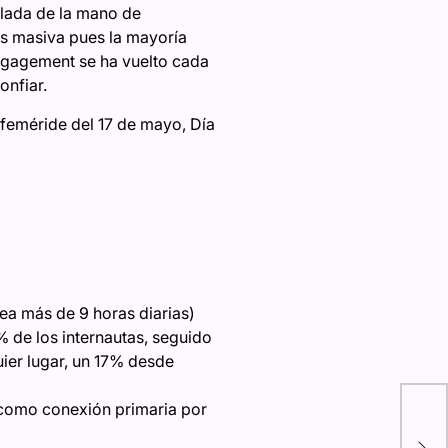
llada de la mano de
es masiva pues la mayoría
engagement se ha vuelto cada
onfiar.
efeméride del 17 de mayo, Día
ea más de 9 horas diarias)
% de los internautas, seguido
ier lugar, un 17% desde
ASU
 como conexión primaria por
IA 