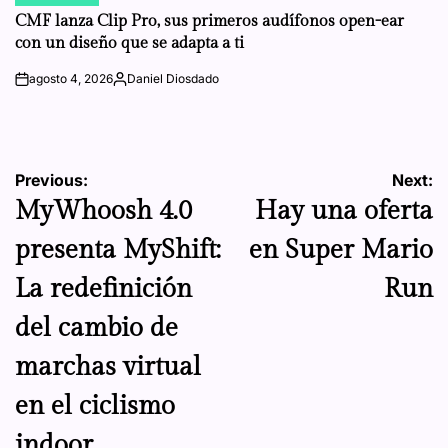
POSTED
IN
CMF lanza Clip Pro, sus primeros audífonos open-ear
con un diseño que se adapta a ti
agosto 4, 2026
Daniel Diosdado
on
Posted
by
Navegación
Previous:
Next:
MyWhoosh 4.0
Hay una oferta
de
presenta MyShift:
en Super Mario
entradas
La redefinición
Run
del cambio de
marchas virtual
en el ciclismo
indoor