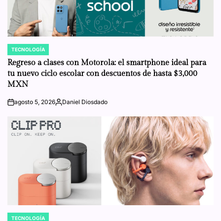
TECNOLOGÍA
POSTED
IN
Regreso a clases con Motorola: el smartphone ideal para
tu nuevo ciclo escolar con descuentos de hasta $3,000
MXN
agosto 5, 2026
Daniel Diosdado
on
Posted
by
TECNOLOGÍA