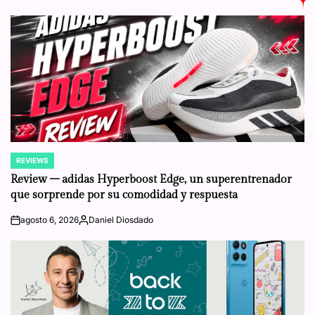
REVIEWS
POSTED
IN
Review – adidas Hyperboost Edge, un superentrenador
que sorprende por su comodidad y respuesta
agosto 6, 2026
Daniel Diosdado
on
Posted
by