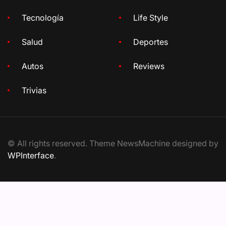
Tecnología
Life Style
Salud
Deportes
Autos
Reviews
Trivias
© All rights reserved. Theme NewsMachine designed by
WPInterface
.