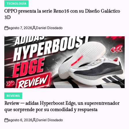
TECNOLOGÍA
POSTED
IN
OPPO presenta la serie Reno16 con su Diseño Galáctico
3D
agosto 7, 2026
Daniel Diosdado
on
Posted
by
REVIEWS
POSTED
IN
Review – adidas Hyperboost Edge, un superentrenador
que sorprende por su comodidad y respuesta
agosto 6, 2026
Daniel Diosdado
on
Posted
by