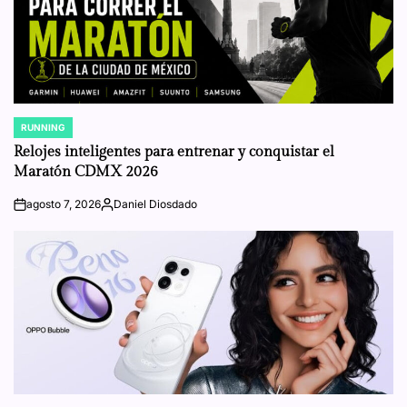
RUNNING
POSTED
IN
Relojes inteligentes para entrenar y conquistar el
Maratón CDMX 2026
agosto 7, 2026
Daniel Diosdado
on
Posted
by