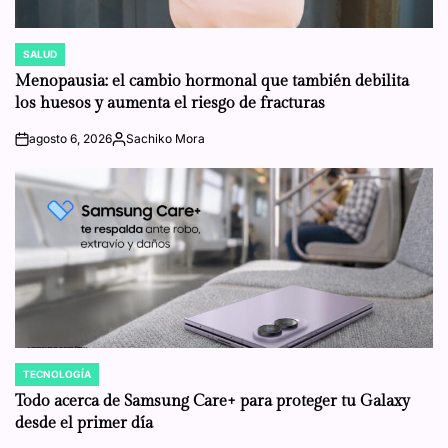
SALUD
POSTED
IN
Menopausia: el cambio hormonal que también debilita
los huesos y aumenta el riesgo de fracturas
agosto 6, 2026
Sachiko Mora
on
Posted
by
TECNOLOGÍA
POSTED
IN
Todo acerca de Samsung Care+ para proteger tu Galaxy
desde el primer día