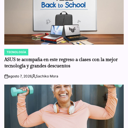
TECNOLOGÍA
POSTED
IN
ASUS te acompaña en este regreso a clases con la mejor
tecnología y grandes descuentos
agosto 7, 2026
Sachiko Mora
on
Posted
by