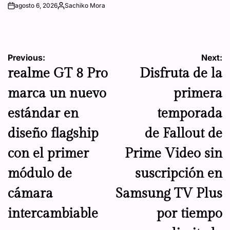
agosto 6, 2026
Sachiko Mora
on
Posted
by
Navegación
Previous:
Next:
realme GT 8 Pro
Disfruta de la
de
marca un nuevo
primera
entradas
estándar en
temporada
diseño flagship
de Fallout de
con el primer
Prime Video sin
módulo de
suscripción en
cámara
Samsung TV Plus
intercambiable
por tiempo