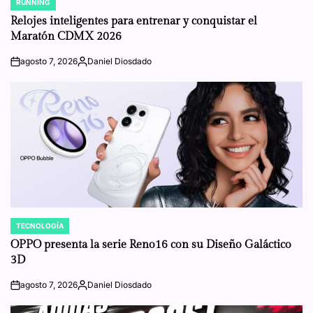
RUNNING
POSTED
IN
Relojes inteligentes para entrenar y conquistar el
Maratón CDMX 2026
agosto 7, 2026
Daniel Diosdado
on
Posted
by
TECNOLOGÍA
POSTED
IN
OPPO presenta la serie Reno16 con su Diseño Galáctico
3D
agosto 7, 2026
Daniel Diosdado
on
Posted
by