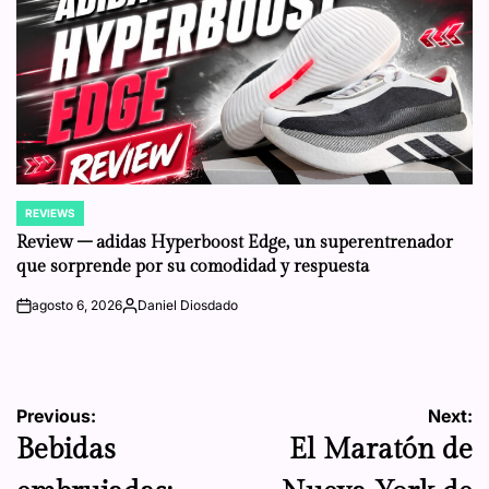
REVIEWS
POSTED
IN
Review – adidas Hyperboost Edge, un superentrenador
que sorprende por su comodidad y respuesta
agosto 6, 2026
Daniel Diosdado
on
Posted
by
Navegación
Previous:
Next:
Bebidas
El Maratón de
de