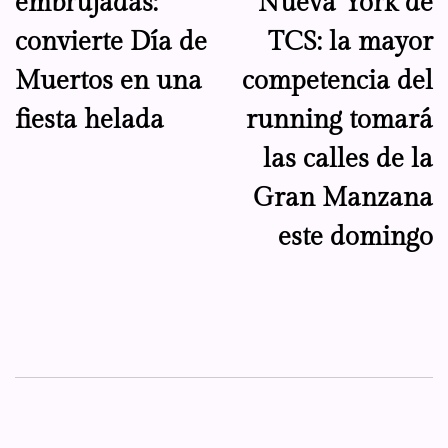
embrujadas:
Nueva York de
entradas
convierte Día de
TCS: la mayor
Muertos en una
competencia del
fiesta helada
running tomará
las calles de la
Gran Manzana
este domingo