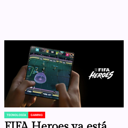
TECNOLOGÍA
GAMING
POSTED
IN
FIFA Heroes ya está