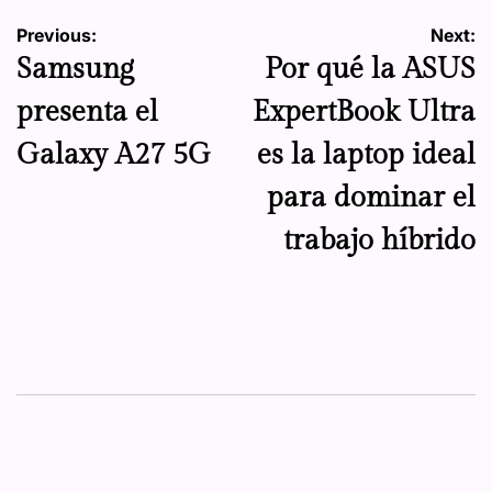
Navegación
Previous:
Next:
Samsung
Por qué la ASUS
de
presenta el
ExpertBook Ultra
entradas
Galaxy A27 5G
es la laptop ideal
para dominar el
trabajo híbrido