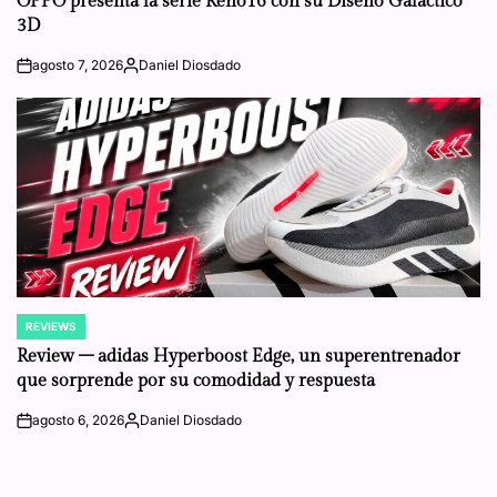
OPPO presenta la serie Reno16 con su Diseño Galáctico
3D
agosto 7, 2026
Daniel Diosdado
on
Posted
by
REVIEWS
POSTED
IN
Review – adidas Hyperboost Edge, un superentrenador
que sorprende por su comodidad y respuesta
agosto 6, 2026
Daniel Diosdado
on
Posted
by