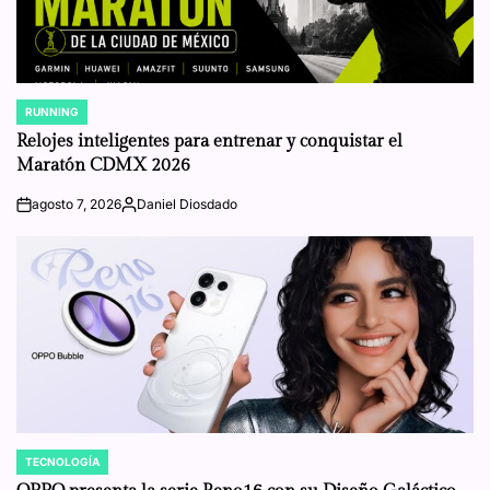
RUNNING
POSTED
IN
Relojes inteligentes para entrenar y conquistar el
Maratón CDMX 2026
agosto 7, 2026
Daniel Diosdado
on
Posted
by
TECNOLOGÍA
POSTED
IN