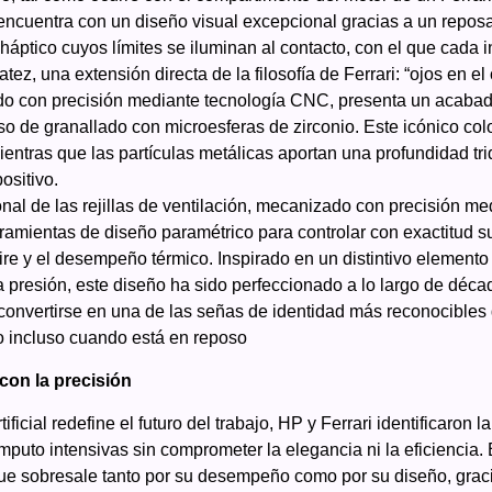
 encuentra con un diseño visual excepcional gracias a un rep
háptico cuyos límites se iluminan al contacto, con el que cada i
atez, una extensión directa de la filosofía de Ferrari: “ojos en e
do con precisión mediante tecnología CNC, presenta un acab
so de granallado con microesferas de zirconio. Este icónico colo
mientras que las partículas metálicas aportan una profundidad t
ositivo.
onal de las rejillas de ventilación, mecanizado con precisión m
ramientas de diseño paramétrico para controlar con exactitud s
 aire y el desempeño térmico. Inspirado en un distintivo element
 la presión, este diseño ha sido perfeccionado a lo largo de déc
onvertirse en una de las señas de identidad más reconocibles
o incluso cuando está en reposo
on la precisión
ificial redefine el futuro del trabajo, HP y Ferrari identificaron 
mputo intensivas sin comprometer la elegancia ni la eficiencia. 
ue sobresale tanto por su desempeño como por su diseño, graci