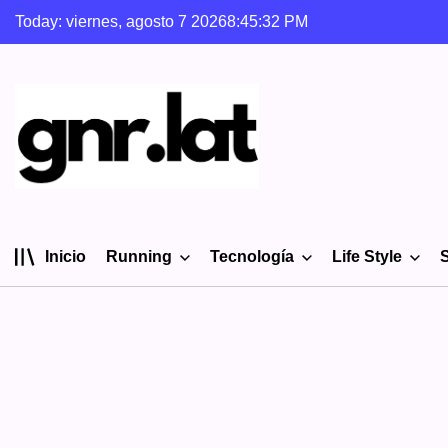
Skip
Today: viernes, agosto 7 2026
8
:
45
:
33
PM
to
content
gnr.lat
Inicio
Running
Tecnología
Life Style