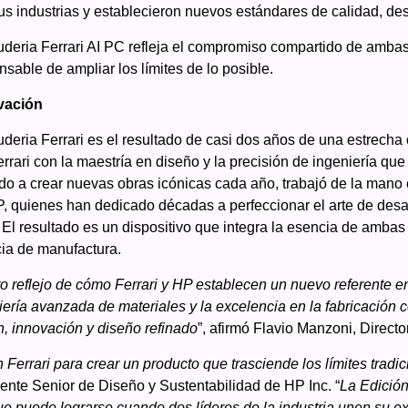
us industrias y establecieron nuevos estándares de calidad, d
deria Ferrari AI PC refleja el compromiso compartido de ambas
sable de ampliar los límites de lo posible.
vación
eria Ferrari es el resultado de casi dos años de una estrecha 
rrari con la maestría en diseño y la precisión de ingeniería que
do a crear nuevas obras icónicas cada año, trabajó de la mano
P, quienes han dedicado décadas a perfeccionar el arte de desa
e. El resultado es un dispositivo que integra la esencia de amba
cia de manufactura.
 reflejo de cómo Ferrari y HP establecen un nuevo referente e
iería avanzada de materiales y la excelencia en la fabricación
, innovación y diseño refinado
”, afirmó Flavio Manzoni, Directo
Ferrari para crear un producto que trasciende los límites tradi
ente Senior de Diseño y Sustentabilidad de HP Inc. “
La Edició
ue puede lograrse cuando dos líderes de la industria unen su ex