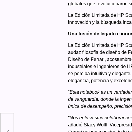
globales que revolucionaron s
La Edición Limitada de HP Scu
innovación y la búsqueda incan
Una fusión de legado e inno
La Edición Limitada de HP Scud
audaz filosofía de diseño de Fe
Diseño de Ferrari, acostumbra
industriales e ingenieros de H
se perciba intuitiva y elegant
elegancia, potencia y excelen
“
Esta notebook es un verdadero
de vanguardia, donde la ingen
única de desempeño, precisión
“
Nos entusiasma colaborar con 
e su
añadió Stacy Wolff, Vicepresid
Ferrari es una muestra de lo q