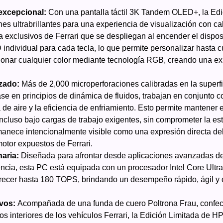
excepcional:
Con una pantalla táctil 3K Tandem OLED+, la Edi
nes ultrabrillantes para una experiencia de visualización con c
a exclusivos de Ferrari que se despliegan al encender el disposi
 individual para cada tecla, lo que permite personalizar hasta 
cionar cualquier color mediante tecnología RGB, creando una e
izado:
Más de 2,000 microperforaciones calibradas en la superfic
se en principios de dinámica de fluidos, trabajan en conjunto c
de aire y la eficiencia de enfriamiento. Esto permite mantener e
ncluso bajo cargas de trabajo exigentes, sin comprometer la est
manece intencionalmente visible como una expresión directa del 
otor expuestos de Ferrari.
naria:
Diseñada para afrontar desde aplicaciones avanzadas de
ncia, esta PC está equipada con un procesador Intel Core Ultra 
recer hasta 180 TOPS, brindando un desempeño rápido, ágil y
ivos:
Acompañada de una funda de cuero Poltrona Frau, confec
 los interiores de los vehículos Ferrari, la Edición Limitada de H