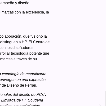
esempeño y diseño.
 marcas con la excelencia, la
colaboración, que fusionó la
 distinguen a HP. El Centro de
 con los diseñadores
rrollar tecnología potente que
s marcas a través de su
n tecnología de manufactura
 convergen en una expresión
r de Diseño de Ferrari.
cionales del diseño de PCs
”,
n Limitada de HP Scuderia
Log
pertise y conocimientos,