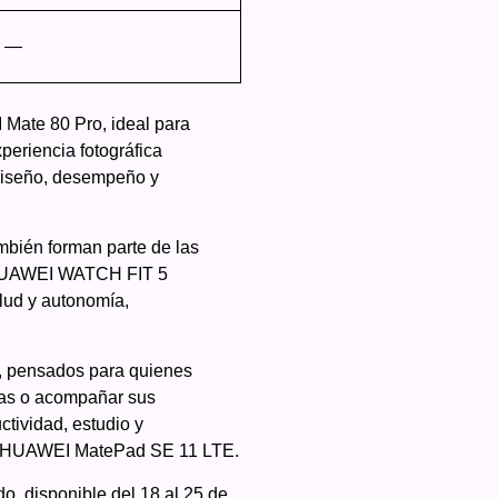
—
Mate 80 Pro, ideal para
eriencia fotográfica
diseño, desempeño y
mbién forman parte de las
 HUAWEI WATCH FIT 5
lud y autonomía,
, pensados para quienes
das o acompañar sus
tividad, estudio y
la HUAWEI MatePad SE 11 LTE.
, disponible del 18 al 25 de