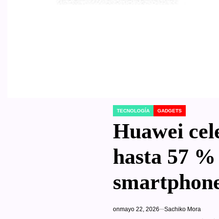
TECNOLOGÍA
GADGETS
POSTED
IN
Huawei cele
hasta 57 % 
smartphones
on
mayo 22, 2026
Sachiko Mora