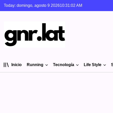
Skip
Today: domingo, agosto 9 2026
10
:
31
:
03
AM
to
content
gnr.lat
Inicio
Running
Tecnología
Life Style