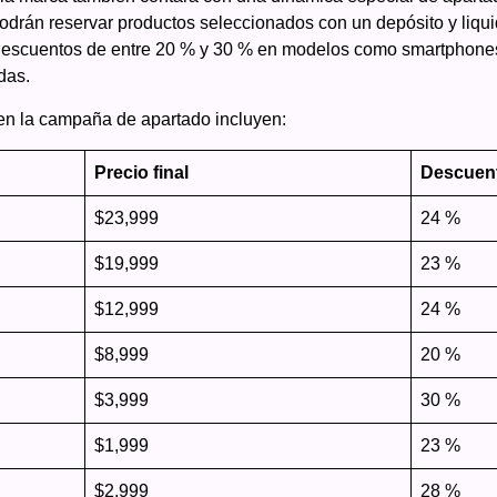
odrán reservar productos seleccionados con un depósito y liquida
descuentos de entre 20 % y 30 % en modelos como smartphones 
das.
 en la campaña de apartado incluyen:
Precio final
Descuen
$23,999
24 %
$19,999
23 %
$12,999
24 %
$8,999
20 %
$3,999
30 %
$1,999
23 %
$2,999
28 %