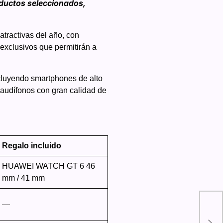
oductos seleccionados,
tractivas del año, con
exclusivos que permitirán a
cluyendo smartphones de alto
 audífonos con gran calidad de
Regalo incluido
HUAWEI WATCH GT 6 46
mm / 41 mm
Sta
—
Aer
exp