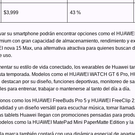
$3,999
43 %
var su smartphone podrán encontrar opciones como el HUAWEI 
mium con gran capacidad de almacenamiento, rendimiento y exp
 nova 15 Max, una alternativa atractiva para quienes buscan 
e uso.
ntar su estilo de vida conectado, los wearables de Huawei ta
 esta temporada. Modelos como el HUAWEI WATCH GT 6 Pro,
tacan por su diseño, funciones deportivas, monitoreo de sa
es para entrenar, trabajar o mantenerse al tanto del día a día.
dífonos como los HUAWEI FreeBuds Pro 5 y HUAWEI FreeClip 2
didad y un diseño versátil para escuchar música, tomar llama
las tablets Huawei llegan con promociones pensadas para produc
 modelos como la HUAWEI MatePad Mini PaperMatte Edition y 
a marca también contará con una dinámica especial de apartado