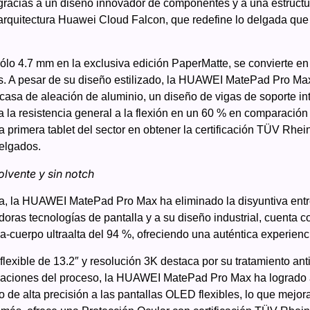
gracias a un diseño innovador de componentes y a una estructur
 arquitectura Huawei Cloud Falcon, que redefine lo delgada que
ólo 4.7 mm en la exclusiva edición PaperMatte, se convierte en 
s. A pesar de su diseño estilizado, la HUAWEI MatePad Pro Max 
casa de aleación de aluminio, un diseño de vigas de soporte in
a la resistencia general a la flexión en un 60 % en comparac
a primera tablet del sector en obtener la certificación TÜV Rhei
delgados.
olvente y sin notch
lla, la HUAWEI MatePad Pro Max ha eliminado la disyuntiva entr
oras tecnologías de pantalla y a su diseño industrial, cuenta co
-cuerpo ultraalta del 94 %, ofreciendo una auténtica experienci
exible de 13.2″ y resolución 3K destaca por su tratamiento anti
izaciones del proceso, la HUAWEI MatePad Pro Max ha logrado a
de alta precisión a las pantallas OLED flexibles, lo que mejora 