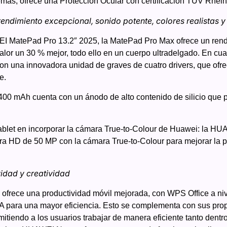
más, ofrece una Protección Ocular con certificación TÜV Rhein
endimiento excepcional, sonido potente, colores realistas y
 MatePad Pro 13.2″ 2025, la MatePad Pro Max ofrece un rend
calor un 30 % mejor, todo ello en un cuerpo ultradelgado. En cua
con una innovadora unidad de graves de cuatro drivers, que ofr
e.
0,400 mAh cuenta con un ánodo de alto contenido de silicio que 
tablet en incorporar la cámara True-to-Colour de Huawei: la 
ra HD de 50 MP con la cámara True-to-Colour para mejorar la p
idad y creatividad
rece una productividad móvil mejorada, con WPS Office a niv
 IA para una mayor eficiencia. Esto se complementa con sus pro
itiendo a los usuarios trabajar de manera eficiente tanto dentro