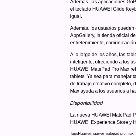
Además, las aplicaciones GoP
el teclado HUAWEI Glide Keybo
igual.
Además, los usuarios pueden c
AppGallery, la tienda oficial 
entretenimiento, comunicación
A lo largo de los años, las tab
inteligente, ofreciendo a los 
HUAWEI MatePad Pro Max refle
tablets. Ya sea para manejar t
de trabajo creativo completo,
Max ayuda a los usuarios a hac
Disponibilidad
La nueva HUAWEI MatePad Pro M
HUAWEI Experience Store y H
Tags
Huawei
,
huawei matepad pro max