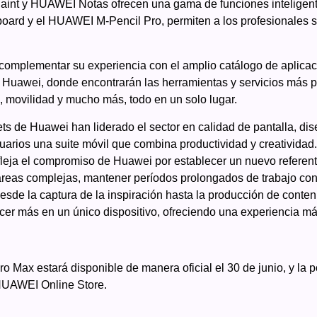
aint y HUAWEI Notas ofrecen una gama de funciones inteligent
ard y el HUAWEI M-Pencil Pro, permiten a los profesionales se
omplementar su experiencia con el amplio catálogo de aplicac
de Huawei, donde encontrarán las herramientas y servicios más p
, movilidad y mucho más, todo en un solo lugar.
lets de Huawei han liderado el sector en calidad de pantalla, di
usuarios una suite móvil que combina productividad y creatividad
ja el compromiso de Huawei por establecer un nuevo referente
areas complejas, mantener períodos prolongados de trabajo conc
 desde la captura de la inspiración hasta la producción de con
er más en un único dispositivo, ofreciendo una experiencia más
ax estará disponible de manera oficial el 30 de junio, y la p
UAWEI Online Store.