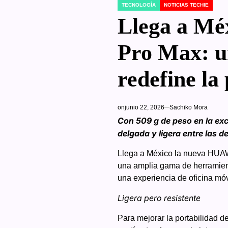
TECNOLOGÍA
NOTICIAS TECHIE
POSTED
IN
Llega a M
Pro Max: un
redefine la
on
junio 22, 2026
Sachiko Mora
Con 509 g de peso en la exc
delgada y ligera entre las 
Llega a México la nueva HUAWE
una amplia gama de herramien
una experiencia de oficina móvi
Ligera pero resistente
Para mejorar la portabilidad 