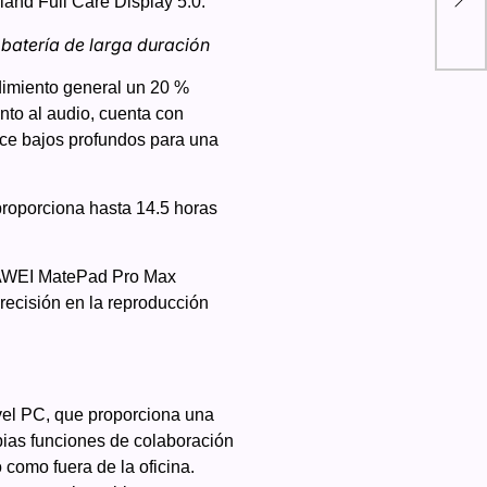
land Full Care Display 5.0.
bue
 batería de larga duración
imiento general un 20 %
nto al audio, cuenta con
ece bajos profundos para una
proporciona hasta 14.5 horas
HUAWEI MatePad Pro Max
recisión en la reproducción
el PC, que proporciona una
pias funciones de colaboración
 como fuera de la oficina.