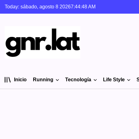
Skip
Today: sábado, agosto 8 2026
7
:
44
:
49
AM
to
content
gnr.lat
Inicio
Running
Tecnología
Life Style