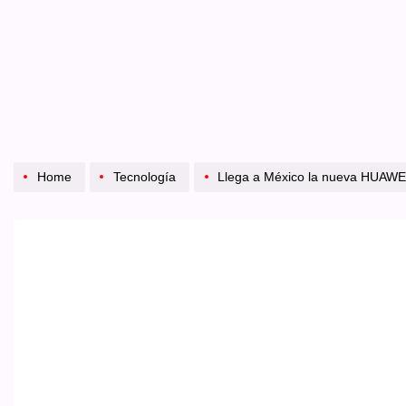
Home
Tecnología
Llega a México la nueva HUAWEI MatePad Pro Max: una 