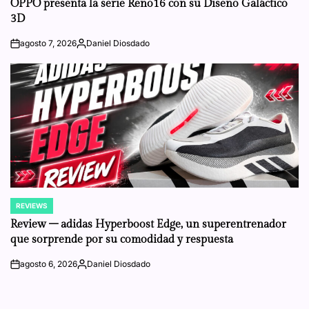
OPPO presenta la serie Reno16 con su Diseño Galáctico
3D
agosto 7, 2026
Daniel Diosdado
on
Posted
by
REVIEWS
POSTED
IN
Review – adidas Hyperboost Edge, un superentrenador
que sorprende por su comodidad y respuesta
agosto 6, 2026
Daniel Diosdado
on
Posted
by