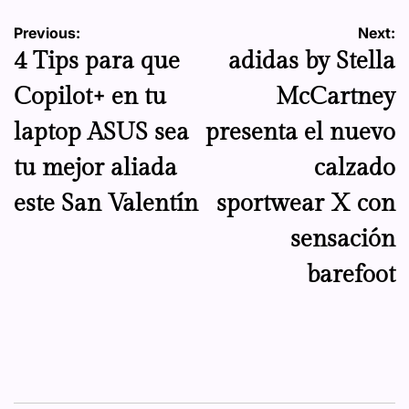
Navegación
Previous:
Next:
4 Tips para que
adidas by Stella
de
Copilot+ en tu
McCartney
entradas
laptop ASUS sea
presenta el nuevo
tu mejor aliada
calzado
este San Valentín
sportwear X con
sensación
barefoot