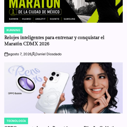
RUNNING
POSTED
IN
Relojes inteligentes para entrenar y conquistar el
Maratón CDMX 2026
agosto 7, 2026
Daniel Diosdado
on
Posted
by
TECNOLOGÍA
POSTED
IN