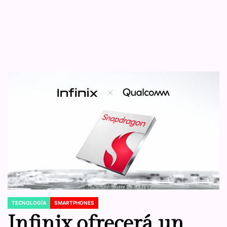
TECNOLOGÍA
SMARTPHONES
POSTED
IN
Infinix ofrecerá un