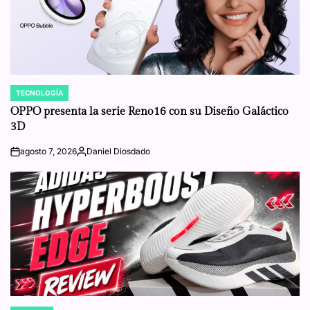
TECNOLOGÍA
POSTED
IN
OPPO presenta la serie Reno16 con su Diseño Galáctico
3D
agosto 7, 2026
Daniel Diosdado
on
Posted
by