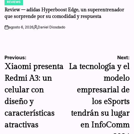
REVIEWS
POSTED
IN
Review – adidas Hyperboost Edge, un superentrenador
que sorprende por su comodidad y respuesta
agosto 6, 2026
Daniel Diosdado
on
Posted
by
Navegación
Previous:
Next:
Xiaomi presenta
La tecnología y el
de
Redmi A3: un
modelo
entradas
celular con
empresarial de
diseño y
los eSports
características
tendrán su lugar
atractivas
en InfoComm