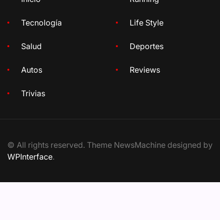
Tecnología
Life Style
Salud
Deportes
Autos
Reviews
Trivias
© All rights reserved. Theme NewsMachine designed by
WPInterface
.