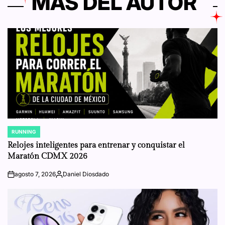
MÁS DEL AUTOR
RUNNING
POSTED
IN
Relojes inteligentes para entrenar y conquistar el
Maratón CDMX 2026
agosto 7, 2026
Daniel Diosdado
on
Posted
by