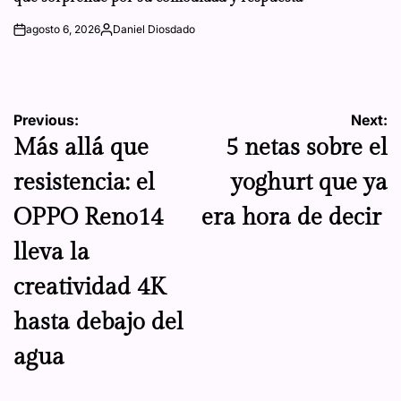
agosto 6, 2026
Daniel Diosdado
on
Posted
by
Navegación
Previous:
Next:
Más allá que
5 netas sobre el
de
resistencia: el
yoghurt que ya
entradas
OPPO Reno14
era hora de decir
lleva la
creatividad 4K
hasta debajo del
agua