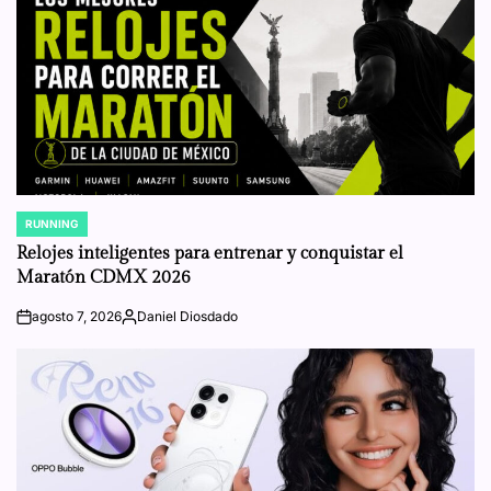
RUNNING
POSTED
IN
Relojes inteligentes para entrenar y conquistar el
Maratón CDMX 2026
agosto 7, 2026
Daniel Diosdado
on
Posted
by