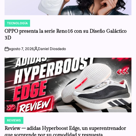
TECNOLOGÍA
POSTED
IN
OPPO presenta la serie Reno16 con su Diseño Galáctico
3D
agosto 7, 2026
Daniel Diosdado
on
Posted
by
REVIEWS
POSTED
IN
Review – adidas Hyperboost Edge, un superentrenador
que sorprende por su comodidad y respuesta