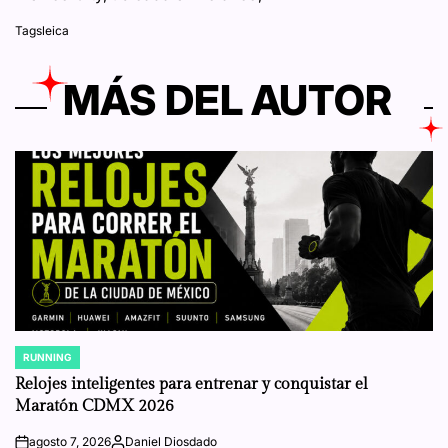
Tags
leica
MÁS DEL AUTOR
RUNNING
POSTED
IN
Relojes inteligentes para entrenar y conquistar el
Maratón CDMX 2026
agosto 7, 2026
Daniel Diosdado