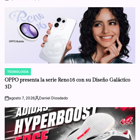
on
Posted
by
TECNOLOGÍA
POSTED
IN
OPPO presenta la serie Reno16 con su Diseño Galáctico
3D
agosto 7, 2026
Daniel Diosdado
on
Posted
by