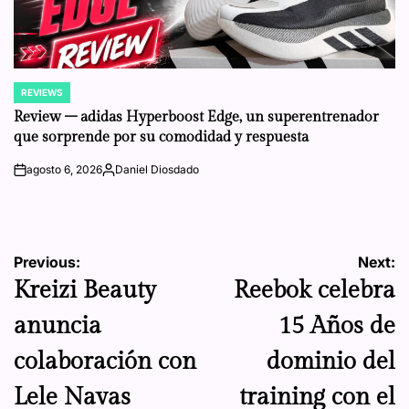
REVIEWS
POSTED
IN
Review – adidas Hyperboost Edge, un superentrenador
que sorprende por su comodidad y respuesta
agosto 6, 2026
Daniel Diosdado
on
Posted
by
Navegación
Previous:
Next:
Kreizi Beauty
Reebok celebra
de
anuncia
15 Años de
entradas
colaboración con
dominio del
Lele Navas
training con el