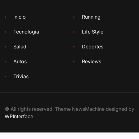
Inicio
Running
Tecnología
Life Style
Salud
Deportes
Autos
Reviews
Trivias
© All rights reserved. Theme NewsMachine designed by
WPInterface
.