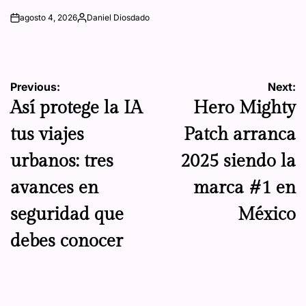
agosto 4, 2026
Daniel Diosdado
on
Posted
by
Navegación
Previous:
Next:
Así protege la IA
Hero Mighty
de
tus viajes
Patch arranca
entradas
urbanos: tres
2025 siendo la
avances en
marca #1 en
seguridad que
México
debes conocer