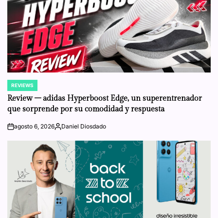
REVIEWS
POSTED
IN
Review – adidas Hyperboost Edge, un superentrenador
que sorprende por su comodidad y respuesta
agosto 6, 2026
Daniel Diosdado
on
Posted
by