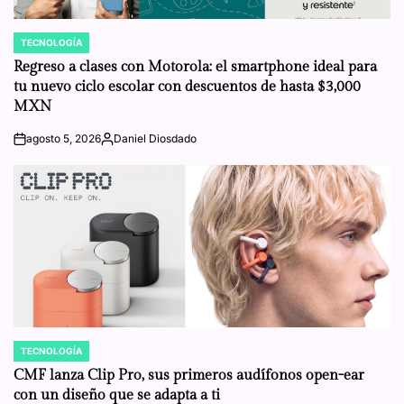
TECNOLOGÍA
POSTED
IN
Regreso a clases con Motorola: el smartphone ideal para
tu nuevo ciclo escolar con descuentos de hasta $3,000
MXN
agosto 5, 2026
Daniel Diosdado
on
Posted
by
TECNOLOGÍA
POSTED
IN
CMF lanza Clip Pro, sus primeros audífonos open-ear
con un diseño que se adapta a ti