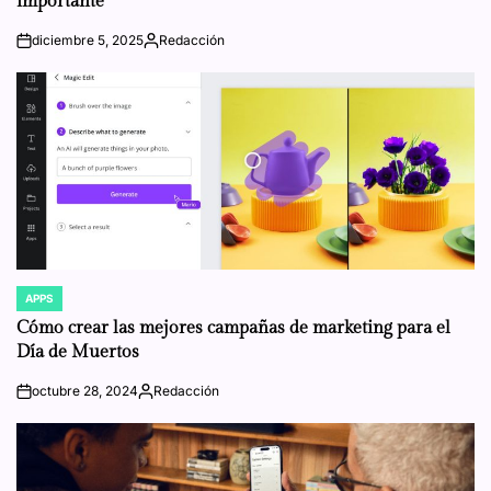
importante
diciembre 5, 2025
Redacción
on
Posted
by
APPS
POSTED
IN
Cómo crear las mejores campañas de marketing para el
Día de Muertos
octubre 28, 2024
Redacción
on
Posted
by