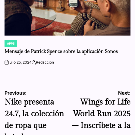
APPS
POSTED
IN
Mensaje de Patrick Spence sobre la aplicación Sonos
julio 25, 2024
Redacción
on
Posted
by
Navegación
Previous:
Next:
Nike presenta
Wings for Life
de
24.7, la colección
World Run 2025
entradas
de ropa que
– Inscríbete a la