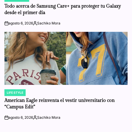
IN
Todo acerca de Samsung Care+ para proteger tu Galaxy
desde el primer día
agosto 6, 2026
Sachiko Mora
on
Posted
by
LIFE STYLE
POSTED
IN
American Eagle reinventa el vestir universitario con
“Campus Edit”
agosto 6, 2026
Sachiko Mora
on
Posted
by