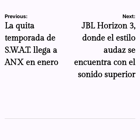
Navegación
Previous:
Next:
​La quita
JBL Horizon 3,
de
temporada de
donde el estilo
entradas
S.W.A.T. llega a
audaz se
ANX en enero
encuentra con el
sonido superior