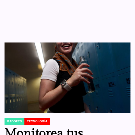
GADGETS
TECNOLOGÍA
POSTED
IN
Monitorea tus