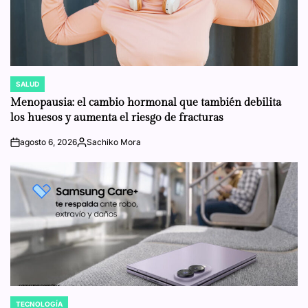
SALUD
POSTED
IN
Menopausia: el cambio hormonal que también debilita
los huesos y aumenta el riesgo de fracturas
agosto 6, 2026
Sachiko Mora
on
Posted
by
TECNOLOGÍA
POSTED