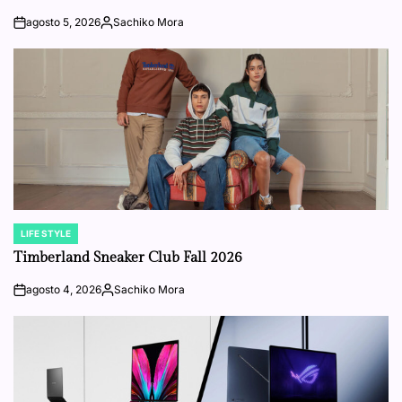
agosto 5, 2026
Sachiko Mora
on
Posted
by
LIFE STYLE
POSTED
IN
Timberland Sneaker Club Fall 2026
agosto 4, 2026
Sachiko Mora
on
Posted
by