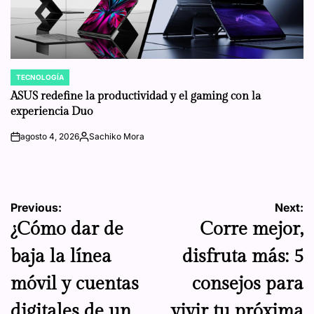
TECNOLOGÍA
POSTED
IN
ASUS redefine la productividad y el gaming con la
experiencia Duo
agosto 4, 2026
Sachiko Mora
on
Posted
by
Navegación
Previous:
Next:
¿Cómo dar de
Corre mejor,
de
baja la línea
disfruta más: 5
entradas
móvil y cuentas
consejos para
digitales de un
vivir tu próxima