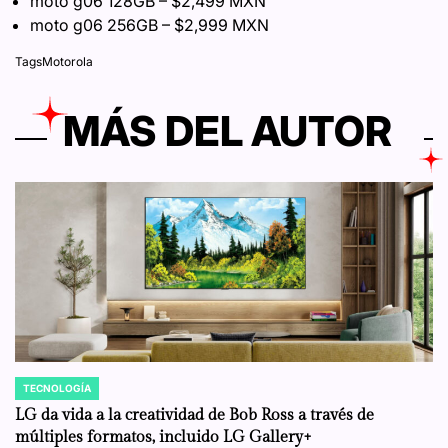
moto g06 128GB – $2,499 MXN
moto g06 256GB – $2,999 MXN
Tags
Motorola
MÁS DEL AUTOR
TECNOLOGÍA
POSTED
IN
LG da vida a la creatividad de Bob Ross a través de
múltiples formatos, incluido LG Gallery+